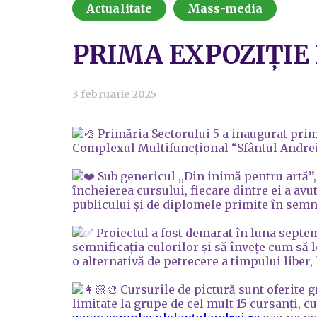
Actualitate
Mass-media
PRIMA EXPOZIȚIE 
3 februarie 2025
Primăria Sectorului 5 a inaugurat pri
Complexul Multifuncțional “Sfântul Andrei
Sub genericul ,,Din inimă pentru artă’’,
încheierea cursului, fiecare dintre ei a avu
publicului și de diplomele primite în semn
Proiectul a fost demarat în luna septem
semnificația culorilor și să învețe cum să l
o alternativă de petrecere a timpului liber, 
Cursurile de pictură sunt oferite gr
limitate la grupe de cel mult 15 cursanți, c