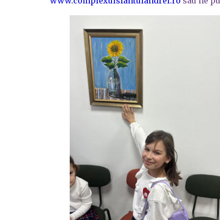
www.complexulsfantulandrei.ro
sau ne pu