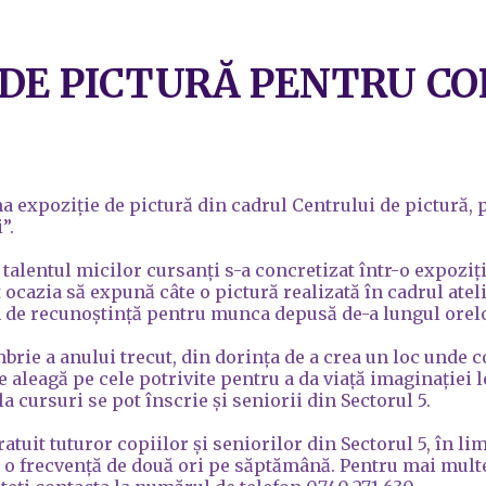
DE PICTURĂ PENTRU COP
ma e
xpoziție de pictură din cadrul Centrului de pictură,
”.
 talentul micilor cursanți s-a concretizat într-o expoziți
t ocazia să expună câte o pictură realizată în cadrul ate
 de recunoștință pentru munca depusă de-a lungul orelor
brie a anului trecut, din dorința de a crea un loc unde c
e aleagă pe cele potrivite pentru a da viață imaginației l
la cursuri se pot înscrie și seniorii din Sectorul 5.
atuit tuturor copiilor și seniorilor din Sectorul 5, în li
u o frecvență de două ori pe săptămână. Pentru mai multe d