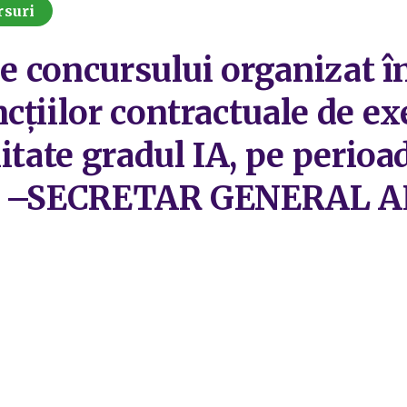
rsuri
le concursului organizat î
cțiilor contractuale de ex
litate gradul IA, pe perio
iar –SECRETAR GENERAL 