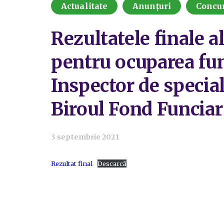
Actualitate
Anunțuri
Concu
Rezultatele finale a
pentru ocuparea fun
Inspector de specia
Biroul Fond Func
3 septembrie 2021
Rezultat final
Descarcă