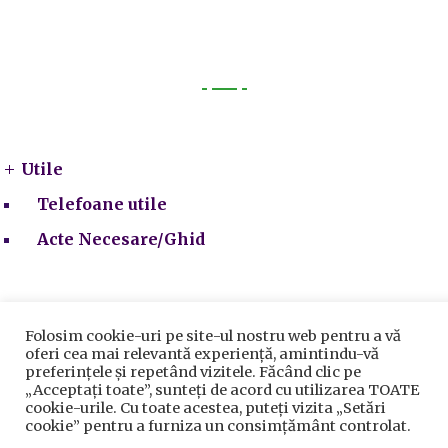
Utile
Utile
Telefoane utile
Acte Necesare/Ghid
Folosim cookie-uri pe site-ul nostru web pentru a vă
oferi cea mai relevantă experiență, amintindu-vă
preferințele și repetând vizitele. Făcând clic pe
„Acceptați toate”, sunteți de acord cu utilizarea TOATE
Prelucrarea datelor cu caracter personal
|
Politica de
cookie-urile. Cu toate acestea, puteți vizita „Setări
utilizare cookie-uri
cookie” pentru a furniza un consimțământ controlat.
Primăria Sectorului 5 București
©️
2021. Toate drepturile