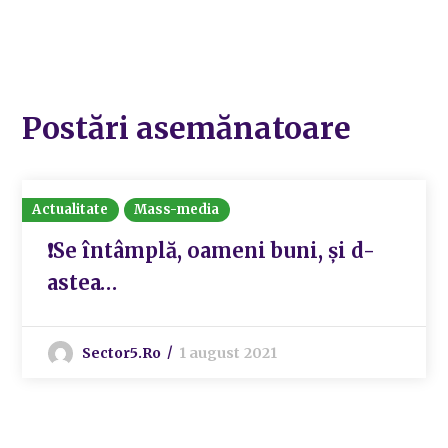
Postări asemănatoare
Actualitate
Mass-media
❗Se întâmplă, oameni buni, și d-
astea…
Sector5.ro
1 august 2021