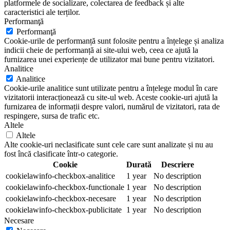
platformele de socializare, colectarea de feedback și alte
caracteristici ale terților.
Performanţă
Performanţă
Cookie-urile de performanță sunt folosite pentru a înțelege și analiza
indicii cheie de performanță ai site-ului web, ceea ce ajută la
furnizarea unei experiențe de utilizator mai bune pentru vizitatori.
Analitice
Analitice
Cookie-urile analitice sunt utilizate pentru a înțelege modul în care
vizitatorii interacționează cu site-ul web. Aceste cookie-uri ajută la
furnizarea de informații despre valori, numărul de vizitatori, rata de
respingere, sursa de trafic etc.
Altele
Altele
Alte cookie-uri neclasificate sunt cele care sunt analizate și nu au
fost încă clasificate într-o categorie.
Cookie
Durată
Descriere
cookielawinfo-checkbox-analitice
1 year
No description
cookielawinfo-checkbox-functionale
1 year
No description
cookielawinfo-checkbox-necesare
1 year
No description
cookielawinfo-checkbox-publicitate
1 year
No description
Necesare