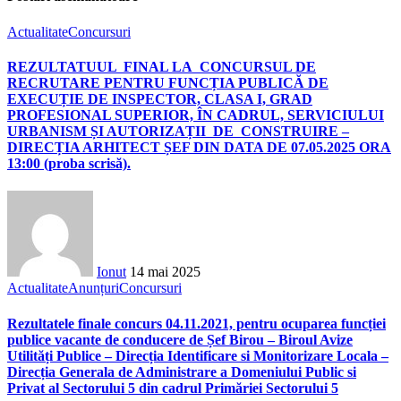
Actualitate
Concursuri
REZULTATUUL FINAL LA CONCURSUL DE
RECRUTARE PENTRU FUNCȚIA PUBLICĂ DE
EXECUȚIE DE INSPECTOR, CLASA I, GRAD
PROFESIONAL SUPERIOR, ÎN CADRUL, SERVICIULUI
URBANISM ȘI AUTORIZAȚII DE CONSTRUIRE –
DIRECȚIA ARHITECT ȘEF DIN DATA DE 07.05.2025 ORA
13:00 (proba scrisă).
Ionut
14 mai 2025
Actualitate
Anunțuri
Concursuri
Rezultatele finale concurs 04.11.2021, pentru ocuparea funcției
publice vacante de conducere de Șef Birou – Biroul Avize
Utilități Publice – Direcția Identificare si Monitorizare Locala –
Direcția Generala de Administrare a Domeniului Public si
Privat al Sectorului 5 din cadrul Primăriei Sectorului 5