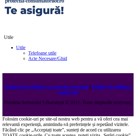
Utile
Utile
Telefoane utile
Acte Necesare/Ghid
Prelucrarea datelor cu caracter personal
|
Politica de utilizare
cookie-uri
Primăria Sectorului 5 București
©️
2021. Toate drepturile rezervate.
Folosim cookie-uri pe site-ul nostru web pentru a vă oferi cea mai
relevantă experiență, amintindu-vă preferințele și repetând vizitele.
Făcând clic pe „Acceptați toate”, sunteți de acord cu utilizarea
TOATE cookie-urile. Cu toate acestea, puteți vizita „Setări cookie”