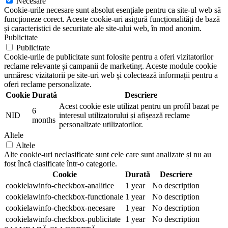
Necesare
Cookie-urile necesare sunt absolut esențiale pentru ca site-ul web să
funcționeze corect. Aceste cookie-uri asigură funcționalități de bază
și caracteristici de securitate ale site-ului web, în mod anonim.
Publicitate
Publicitate
Cookie-urile de publicitate sunt folosite pentru a oferi vizitatorilor
reclame relevante și campanii de marketing. Aceste module cookie
urmăresc vizitatorii pe site-uri web și colectează informații pentru a
oferi reclame personalizate.
Cookie
Durată
Descriere
Acest cookie este utilizat pentru un profil bazat pe
6
NID
interesul utilizatorului și afișează reclame
months
personalizate utilizatorilor.
Altele
Altele
Alte cookie-uri neclasificate sunt cele care sunt analizate și nu au
fost încă clasificate într-o categorie.
Cookie
Durată
Descriere
cookielawinfo-checkbox-analitice
1 year
No description
cookielawinfo-checkbox-functionale
1 year
No description
cookielawinfo-checkbox-necesare
1 year
No description
cookielawinfo-checkbox-publicitate
1 year
No description