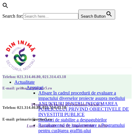
Search for:
Search Button
Telefon: 021.314.46.80, 021.314.43.18
Actualitate
Anunțuri
E-mail: primarie@sector5.ro
Afișare în cadrul procedurii de evaluare a
impactului diverselor proiecte asupra mediului
ANUNȚURI PENTRU INFORMAREA
Program de lucru al Primăriei Sector 5
Telefon: 021.314.46.80, 021.314.43.18
PUBLICULUI PRIVIND OBIECTIVELE DE
INVESTIȚII PUBLICE
E-mail: primarie@sector5.ro
Hotarari de stabilire a despagubirilor
Regulamentul de implementare a Programului
Luni - Joi 08:00 - 16:30; Vineri 08:00 - 14:00
pentru curățarea graffiti-ului