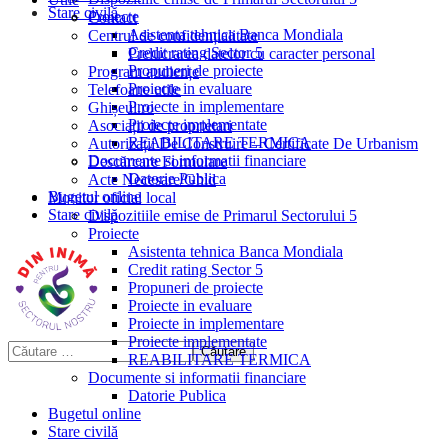
Stare civilă
Proiecte
Contact
Asistenta tehnica Banca Mondiala
Centrul de confidențialitate
Credit rating Sector 5
Prelucrarea datelor cu caracter personal
Propuneri de proiecte
Program audiențe
Proiecte in evaluare
Telefoane utile
Proiecte in implementare
Ghișeul.ro
Proiecte implementate
Asociații de proprietari
REABILITARE TERMICA
Autorizații De Construire – Certificate De Urbanism
Documente si informatii financiare
Descărcare Formulare
Datorie Publica
Acte Necesare/Ghid
Bugetul online
Monitor oficial local
Stare civilă
Dispozitiile emise de Primarul Sectorului 5
Proiecte
Asistenta tehnica Banca Mondiala
Credit rating Sector 5
Propuneri de proiecte
Proiecte in evaluare
Proiecte in implementare
Proiecte implementate
REABILITARE TERMICA
Documente si informatii financiare
Datorie Publica
Bugetul online
Stare civilă