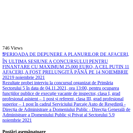
746
Views
❗PERIOADA DE DEPUNERE A PLANURILOR DE AFACERI,
ÎN ULTIMA SESIUNE A CONCURSULUI PENTRU
FINANȚARE CU MAXIMUM 25.000 EURO, A CEL PUȚIN 11
AFACERI, A FOST PRELUNGITĂ PÂNĂ PE 14 NOIEMBRIE
2021
9 noiembrie 2021
Rezultate probei interviu la concursul organizat de Primăria
Sectorului 5 în data de 04.11.2021, ora 13:00, pentru ocuparea
funcțiilor publice de execuție vacante de inspector, clasa I, grad
profesional asistent – 1 post și referent, clasa III, grad profesional
superior – 1 post în cadrul Serviciului Parcaje Auto de Reședință -
Direcția de Administrare a Domeniului Public - Direcția Generală de
Administrare a Domeniului Public și Privat al Sectorului 5.
9
noiembrie 2021
Postări asemănatoare