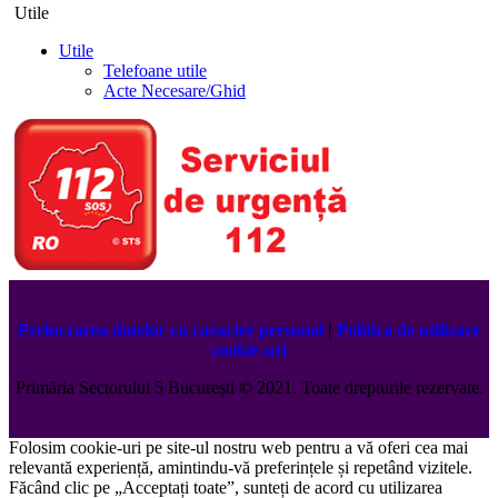
Utile
Utile
Telefoane utile
Acte Necesare/Ghid
Prelucrarea datelor cu caracter personal
|
Politica de utilizare
cookie-uri
Primăria Sectorului 5 București
©️
2021. Toate drepturile rezervate.
Folosim cookie-uri pe site-ul nostru web pentru a vă oferi cea mai
relevantă experiență, amintindu-vă preferințele și repetând vizitele.
Făcând clic pe „Acceptați toate”, sunteți de acord cu utilizarea