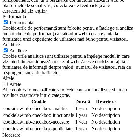
platformele de socializare, colectarea de feedback și alte
caracteristici ale terților.
Performanţă
Performanţă
Cookie-urile de performanță sunt folosite pentru a înțelege și analiza
indicii cheie de performanță ai site-ului web, ceea ce ajută la
furnizarea unei experiențe de utilizator mai bune pentru vizitatori.
Analitice
Analitice
Cookie-urile analitice sunt utilizate pentru a înțelege modul în care
vizitatorii interacționează cu site-ul web. Aceste cookie-uri ajută la
furnizarea de informații despre valori, numărul de vizitatori, rata de
respingere, sursa de trafic etc.
Altele
Altele
Alte cookie-uri neclasificate sunt cele care sunt analizate și nu au
fost încă clasificate într-o categorie.
Cookie
Durată
Descriere
cookielawinfo-checkbox-analitice
1 year
No description
cookielawinfo-checkbox-functionale
1 year
No description
cookielawinfo-checkbox-necesare
1 year
No description
cookielawinfo-checkbox-publicitate
1 year
No description
Necesare