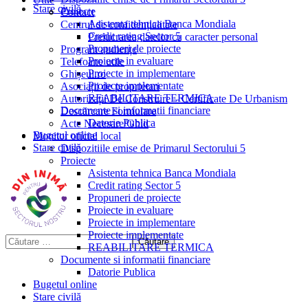
Stare civilă
Proiecte
Contact
Asistenta tehnica Banca Mondiala
Centrul de confidențialitate
Credit rating Sector 5
Prelucrarea datelor cu caracter personal
Propuneri de proiecte
Program audiențe
Proiecte in evaluare
Telefoane utile
Proiecte in implementare
Ghișeul.ro
Proiecte implementate
Asociații de proprietari
REABILITARE TERMICA
Autorizații De Construire – Certificate De Urbanism
Documente si informatii financiare
Descărcare Formulare
Datorie Publica
Acte Necesare/Ghid
Bugetul online
Monitor oficial local
Stare civilă
Dispozitiile emise de Primarul Sectorului 5
Proiecte
Asistenta tehnica Banca Mondiala
Credit rating Sector 5
Propuneri de proiecte
Proiecte in evaluare
Proiecte in implementare
Proiecte implementate
REABILITARE TERMICA
Documente si informatii financiare
Datorie Publica
Bugetul online
Stare civilă