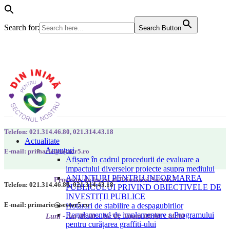
Search for:
Search Button
Telefon: 021.314.46.80, 021.314.43.18
Actualitate
Anunțuri
E-mail: primarie@sector5.ro
Afișare în cadrul procedurii de evaluare a
impactului diverselor proiecte asupra mediului
ANUNȚURI PENTRU INFORMAREA
Program de lucru al Primăriei Sector 5
Telefon: 021.314.46.80, 021.314.43.18
PUBLICULUI PRIVIND OBIECTIVELE DE
INVESTIȚII PUBLICE
E-mail: primarie@sector5.ro
Hotarari de stabilire a despagubirilor
Regulamentul de implementare a Programului
Luni - Joi 08:00 - 16:30; Vineri 08:00 - 14:00
pentru curățarea graffiti-ului