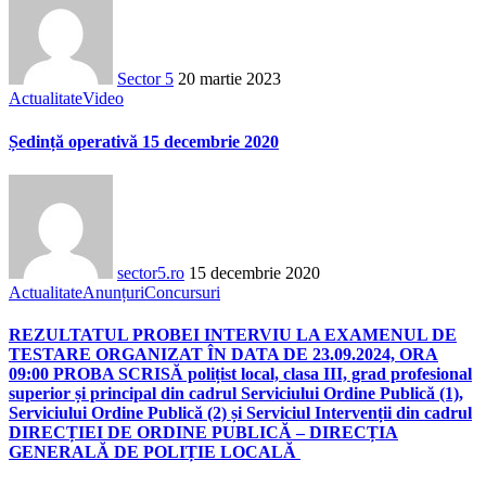
Sector 5
20 martie 2023
Actualitate
Video
Ședință operativă 15 decembrie 2020
sector5.ro
15 decembrie 2020
Actualitate
Anunțuri
Concursuri
REZULTATUL PROBEI INTERVIU LA EXAMENUL DE
TESTARE ORGANIZAT ÎN DATA DE 23.09.2024, ORA
09:00 PROBA SCRISĂ polițist local, clasa III, grad profesional
superior și principal din cadrul Serviciului Ordine Publică (1),
Serviciului Ordine Publică (2) și Serviciul Intervenții din cadrul
DIRECȚIEI DE ORDINE PUBLICĂ – DIRECȚIA
GENERALĂ DE POLIȚIE LOCALĂ