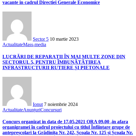
vacante in cadrul Directiei Generale Economice
Sector 5
10 martie 2023
Actualitate
Mass-media
LUCRĂRI DE REPARAȚII ÎN MAI MULTE ZONE DIN
SECTORUL 5, PENTRU ÎMBUNĂTĂȚIREA
INFRASTRUCTURII RUTIERE ȘI PIETONALE
Ionut
7 noiembrie 2024
Actualitate
Anunțuri
Concursuri
Concurs organizat in data de 17.05.2021 ORA 09.00 -in afara
organigramei în cadrul proiectului cu titlul Înființare grupe de
antepreșcolari la Grădinița Nr. 242, Școala Nr. 125 și Școala Nr.