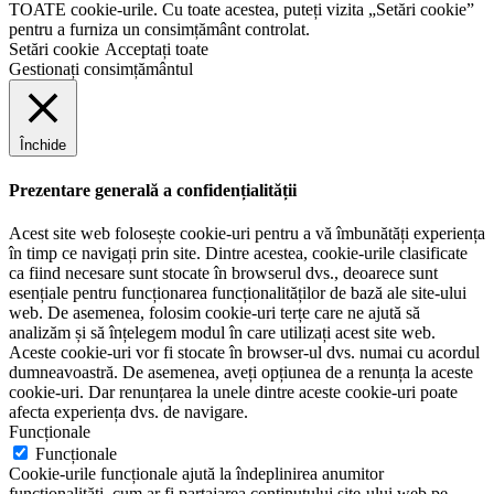
TOATE cookie-urile. Cu toate acestea, puteți vizita „Setări cookie”
pentru a furniza un consimțământ controlat.
Setări cookie
Acceptați toate
Gestionați consimțământul
Închide
Prezentare generală a confidențialității
Acest site web folosește cookie-uri pentru a vă îmbunătăți experiența
în timp ce navigați prin site. Dintre acestea, cookie-urile clasificate
ca fiind necesare sunt stocate în browserul dvs., deoarece sunt
esențiale pentru funcționarea funcționalităților de bază ale site-ului
web. De asemenea, folosim cookie-uri terțe care ne ajută să
analizăm și să înțelegem modul în care utilizați acest site web.
Aceste cookie-uri vor fi stocate în browser-ul dvs. numai cu acordul
dumneavoastră. De asemenea, aveți opțiunea de a renunța la aceste
cookie-uri. Dar renunțarea la unele dintre aceste cookie-uri poate
afecta experiența dvs. de navigare.
Funcționale
Funcționale
Cookie-urile funcționale ajută la îndeplinirea anumitor
funcționalități, cum ar fi partajarea conținutului site-ului web pe