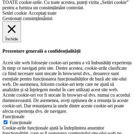
TOATE cookie-urile. Cu toate acestea, puteți vizita „Setări cookie”
pentru a furniza un consimțământ controlat.
Setări cookie
Acceptați toate
Gestionați consimțământul
Închide
Prezentare generală a confidențialității
Acest site web folosește cookie-uri pentru a vă îmbunătăți experiența
în timp ce navigați prin site. Dintre acestea, cookie-urile clasificate
ca fiind necesare sunt stocate în browserul dvs., deoarece sunt
esențiale pentru funcționarea funcționalităților de bază ale site-ului
web. De asemenea, folosim cookie-uri terțe care ne ajută să
analizăm și să înțelegem modul în care utilizați acest site web.
Aceste cookie-uri vor fi stocate în browser-ul dvs. numai cu acordul
dumneavoastră. De asemenea, aveți opțiunea de a renunța la aceste
cookie-uri. Dar renunțarea la unele dintre aceste cookie-uri poate
afecta experiența dvs. de navigare.
Funcționale
Funcționale
Cookie-urile funcționale ajută la îndeplinirea anumitor
funcționalități, cum ar fi partajarea conținutului site-ului web pe