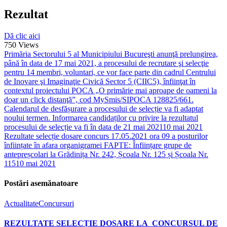
Rezultat
Dă clic aici
750
Views
Primăria Sectorului 5 al Municipiului Bucureşti anunţă prelungirea,
până în data de 17 mai 2021, a procesului de recrutare şi selecţie
pentru 14 membri, voluntari, ce vor face parte din cadrul Centrului
de Inovare şi Imaginaţie Civică Sector 5 (CIIC5), înfiinţat în
contextul proiectului POCA „O primărie mai aproape de oameni la
doar un click distanţă”, cod MySmis/SIPOCA 128825/661.
Calendarul de desfășurare a procesului de selecție va fi adaptat
noului termen. Informarea candidaților cu privire la rezultatul
procesului de selecție va fi în data de 21 mai 2021
10 mai 2021
Rezultate selecție dosare concurs 17.05.2021 ora 09 a posturilor
înființate în afara organigramei FAPTE: Înființare grupe de
antepreșcolari la Grădinița Nr. 242, Școala Nr. 125 și Școala Nr.
115
10 mai 2021
Postări asemănatoare
Actualitate
Concursuri
REZULTATE SELECȚIE DOSARE LA CONCURSUL DE