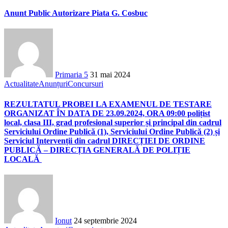
Anunt Public Autorizare Piata G. Cosbuc
Primaria 5
31 mai 2024
Actualitate
Anunțuri
Concursuri
REZULTATUL PROBEI LA EXAMENUL DE TESTARE
ORGANIZAT ÎN DATA DE 23.09.2024, ORA 09:00 polițist
local, clasa III, grad profesional superior și principal din cadrul
Serviciului Ordine Publică (1), Serviciului Ordine Publică (2) și
Serviciul Intervenții din cadrul DIRECȚIEI DE ORDINE
PUBLICĂ – DIRECȚIA GENERALĂ DE POLIȚIE
LOCALĂ
Ionut
24 septembrie 2024