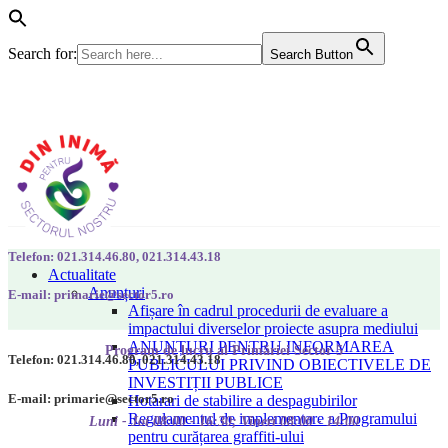
Search for:
Search Button
Telefon: 021.314.46.80, 021.314.43.18
Actualitate
Anunțuri
E-mail: primarie@sector5.ro
Afișare în cadrul procedurii de evaluare a
impactului diverselor proiecte asupra mediului
ANUNȚURI PENTRU INFORMAREA
Program de lucru al Primăriei Sector 5
Telefon: 021.314.46.80, 021.314.43.18
PUBLICULUI PRIVIND OBIECTIVELE DE
INVESTIȚII PUBLICE
E-mail: primarie@sector5.ro
Hotarari de stabilire a despagubirilor
Regulamentul de implementare a Programului
Luni - Joi 08:00 - 16:30; Vineri 08:00 - 14:00
pentru curățarea graffiti-ului