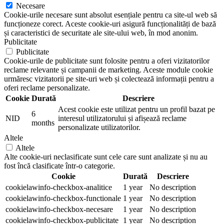
Necesare
Cookie-urile necesare sunt absolut esențiale pentru ca site-ul web să
funcționeze corect. Aceste cookie-uri asigură funcționalități de bază
și caracteristici de securitate ale site-ului web, în mod anonim.
Publicitate
Publicitate
Cookie-urile de publicitate sunt folosite pentru a oferi vizitatorilor
reclame relevante și campanii de marketing. Aceste module cookie
urmăresc vizitatorii pe site-uri web și colectează informații pentru a
oferi reclame personalizate.
Cookie
Durată
Descriere
Acest cookie este utilizat pentru un profil bazat pe
6
NID
interesul utilizatorului și afișează reclame
months
personalizate utilizatorilor.
Altele
Altele
Alte cookie-uri neclasificate sunt cele care sunt analizate și nu au
fost încă clasificate într-o categorie.
Cookie
Durată
Descriere
cookielawinfo-checkbox-analitice
1 year
No description
cookielawinfo-checkbox-functionale
1 year
No description
cookielawinfo-checkbox-necesare
1 year
No description
cookielawinfo-checkbox-publicitate
1 year
No description