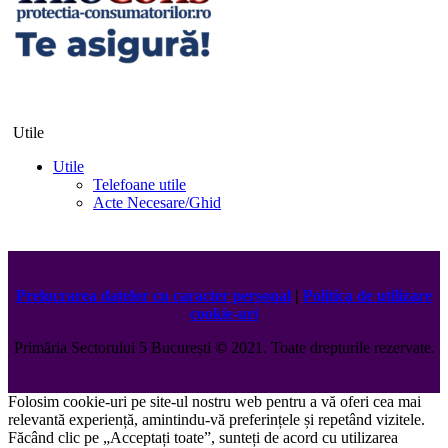
Utile
Utile
Telefoane utile
Acte Necesare/Ghid
Prelucrarea datelor cu caracter personal
|
Politica de utilizare
cookie-uri
Primăria Sectorului 5 București
©️
2021. Toate drepturile rezervate.
Folosim cookie-uri pe site-ul nostru web pentru a vă oferi cea mai
relevantă experiență, amintindu-vă preferințele și repetând vizitele.
Făcând clic pe „Acceptați toate”, sunteți de acord cu utilizarea