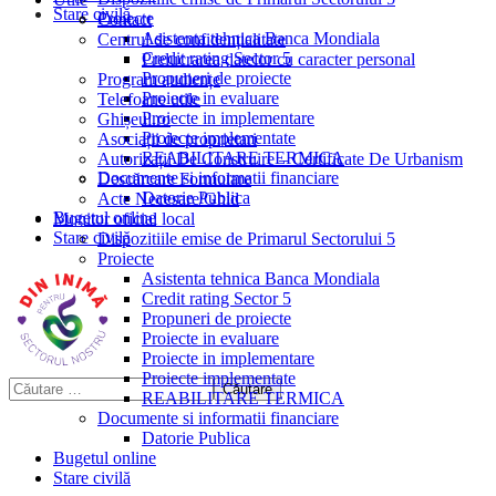
Stare civilă
Proiecte
Contact
Asistenta tehnica Banca Mondiala
Centrul de confidențialitate
Credit rating Sector 5
Prelucrarea datelor cu caracter personal
Propuneri de proiecte
Program audiențe
Proiecte in evaluare
Telefoane utile
Proiecte in implementare
Ghișeul.ro
Proiecte implementate
Asociații de proprietari
REABILITARE TERMICA
Autorizații De Construire – Certificate De Urbanism
Documente si informatii financiare
Descărcare Formulare
Datorie Publica
Acte Necesare/Ghid
Bugetul online
Monitor oficial local
Stare civilă
Dispozitiile emise de Primarul Sectorului 5
Proiecte
Asistenta tehnica Banca Mondiala
Credit rating Sector 5
Propuneri de proiecte
Proiecte in evaluare
Proiecte in implementare
Proiecte implementate
REABILITARE TERMICA
Documente si informatii financiare
Datorie Publica
Bugetul online
Stare civilă