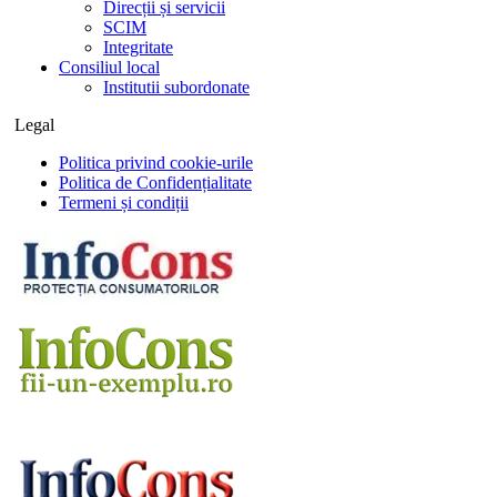
Direcții și servicii
SCIM
Integritate
Consiliul local
Institutii subordonate
Legal
Politica privind cookie-urile
Politica de Confidențialitate
Termeni și condiții