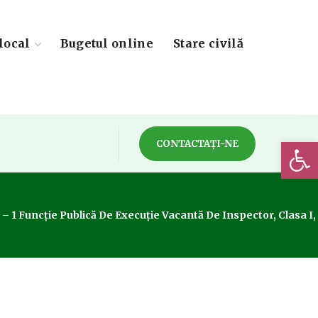
local
Bugetul online
Stare civilă
Deschide 
CONTACTAȚI-NE
e Publică De Execuție Vacantă De Inspector, Clasa I, Grad P