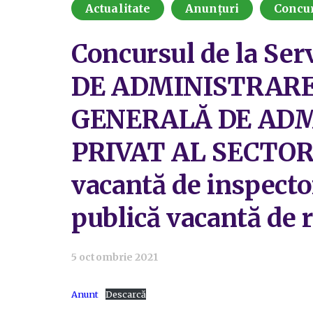
Actualitate
Anunțuri
Concu
Concursul de la Ser
DE ADMINISTRARE
GENERALĂ DE ADM
PRIVAT AL SECTORUL
vacantă de inspector
publică vacantă de r
5 octombrie 2021
Anunt
Descarcă