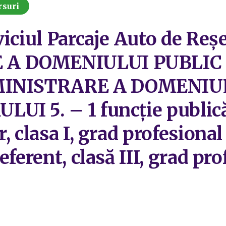
rsuri
viciul Parcaje Auto de Re
 A DOMENIULUI PUBLIC 
INISTRARE A DOMENIUL
UI 5. – 1 funcție publică
, clasa I, grad profesional
eferent, clasă III, grad pro