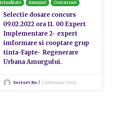
Actualitate
Anunțuri
Concursuri
Anun
Piet
Selectie dosare concurs
09.02.2022 ora 11. 00 Expert
Implementare 2- expert
S
imformare si cooptare grup
tinta-Fapte- Regenerare
Urbana Amurgului.
Sector5.ro
1 februarie 2022