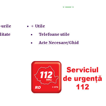
Utile
-urile
Utile
litate
Telefoane utile
Acte Necesare/Ghid