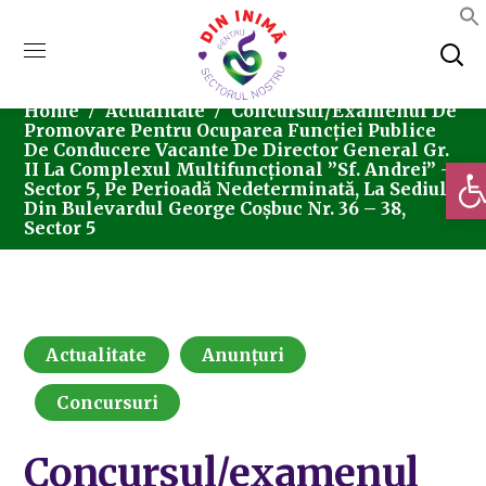
Home
Actualitate
Concursul/examenul De
Promovare Pentru Ocuparea Funcției Publice
De Conducere Vacante De Director General Gr.
Deschi
II La Complexul Multifuncțional ”Sf. Andrei” –
Sector 5, Pe Perioadă Nedeterminată, La Sediul
Din Bulevardul George Coșbuc Nr. 36 – 38,
Sector 5
Actualitate
Anunțuri
Concursuri
Concursul/examenul