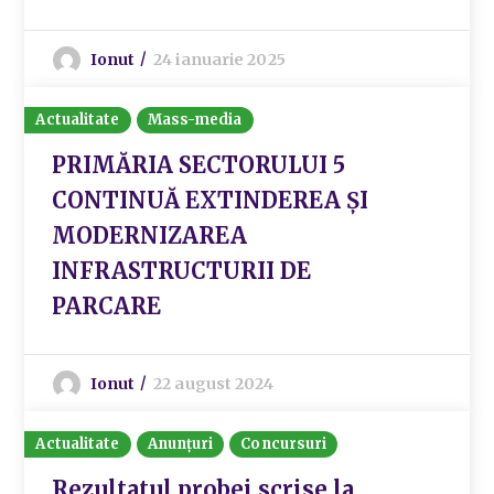
Ionut
24 ianuarie 2025
Actualitate
Mass-media
PRIMĂRIA SECTORULUI 5
CONTINUĂ EXTINDEREA ȘI
MODERNIZAREA
INFRASTRUCTURII DE
PARCARE
Ionut
22 august 2024
Actualitate
Anunțuri
Concursuri
Rezultatul probei scrise la