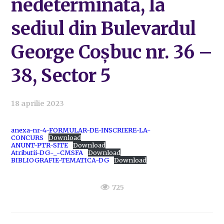
nedeterminată, la
sediul din Bulevardul
George Coșbuc nr. 36 –
38, Sector 5
18 aprilie 2023
anexa-nr-4-FORMULAR-DE-INSCRIERE-LA-
CONCURS
Download
ANUNT-PTR-SITE
Download
Atributii-DG-_-CMSFA
Download
BIBLIOGRAFIE-TEMATICA-DG
Download
725