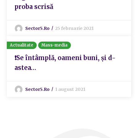
proba scrisă
Sector5.ro
25 februarie 2021
Actualitate
Mass-media
❗Se întâmplă, oameni buni, și d-
astea…
Sector5.ro
1 august 2021