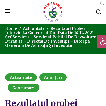
Home
Actualitate
Rezultatul Probei
Interviu La Concursul Din Data De 14.12.2021 –
Deschi
Șef Serviciu – Serviciul Politici De Dezvoltare
Durabilă – Direcția De Investiții – Direcția
Generală De Achiziții Și Investiții
Actualitate
Anunțuri
Concursuri
Rezultatul probei