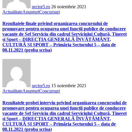
sector5.ro
26 noiembrie 2021
Actualitate
Anunțuri
Concursuri
Rezultatele finale privind organizarea concursului de
promovare pentru ocuparea unei funcții publice de conducere
vacante de Șef Serviciu din cadrul Serviciului Cultură, Tineret
și Sport – DIRECȚIA GENERALĂ ÎNVĂȚĂMÂNT,
CULTURĂ ȘI SPORT – Primăria Sectorului 5 – data de
08.11.2021 (proba scrisa)
sector5.ro
15 noiembrie 2021
Actualitate
Anunțuri
Concursuri
Rezultatele probei interviu privind organizarea concursului de
promovare pentru ocuparea unei funcții publice de conducere
vacante de Șef Serviciu din cadrul Serviciului Cultură, Tineret
și Sport – DIRECȚIA GENERALĂ ÎNVĂȚĂMÂNT,
CULTURĂ ȘI SPORT – Primăria Sectorului 5 – data de
08.11.2021 (proba scrisa)