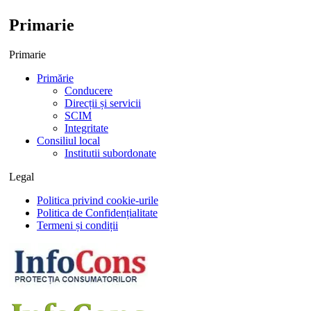
Primarie
Primarie
Primărie
Conducere
Direcții și servicii
SCIM
Integritate
Consiliul local
Institutii subordonate
Legal
Politica privind cookie-urile
Politica de Confidențialitate
Termeni și condiții