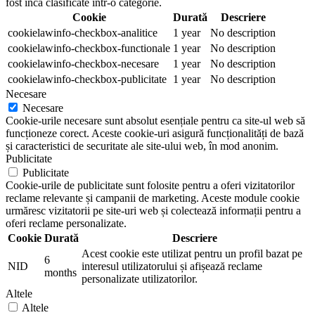
fost încă clasificate într-o categorie.
Cookie
Durată
Descriere
cookielawinfo-checkbox-analitice
1 year
No description
cookielawinfo-checkbox-functionale
1 year
No description
cookielawinfo-checkbox-necesare
1 year
No description
cookielawinfo-checkbox-publicitate
1 year
No description
Necesare
Necesare
Cookie-urile necesare sunt absolut esențiale pentru ca site-ul web să
funcționeze corect. Aceste cookie-uri asigură funcționalități de bază
și caracteristici de securitate ale site-ului web, în mod anonim.
Publicitate
Publicitate
Cookie-urile de publicitate sunt folosite pentru a oferi vizitatorilor
reclame relevante și campanii de marketing. Aceste module cookie
urmăresc vizitatorii pe site-uri web și colectează informații pentru a
oferi reclame personalizate.
Cookie
Durată
Descriere
Acest cookie este utilizat pentru un profil bazat pe
6
NID
interesul utilizatorului și afișează reclame
months
personalizate utilizatorilor.
Altele
Altele