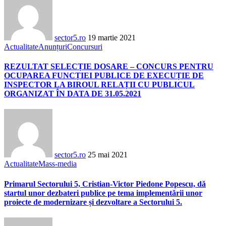
sector5.ro
19 martie 2021
Actualitate
Anunțuri
Concursuri
REZULTAT SELECȚIE DOSARE – CONCURS PENTRU
OCUPAREA FUNCȚIEI PUBLICE DE EXECUȚIE DE
INSPECTOR LA BIROUL RELAȚII CU PUBLICUL
ORGANIZAT ÎN DATA DE 31.05.2021
sector5.ro
25 mai 2021
Actualitate
Mass-media
Primarul Sectorului 5, Cristian-Victor Piedone Popescu, dă
startul unor dezbateri publice pe tema implementării unor
proiecte de modernizare și dezvoltare a Sectorului 5.