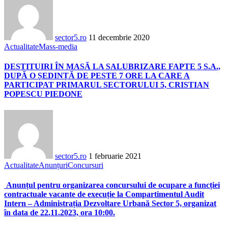
sector5.ro
11 decembrie 2020
Actualitate
Mass-media
DESTITUIRI ÎN MASĂ LA SALUBRIZARE FAPTE 5 S.A.,
DUPĂ O ȘEDINȚĂ DE PESTE 7 ORE LA CARE A
PARTICIPAT PRIMARUL SECTORULUI 5, CRISTIAN
POPESCU PIEDONE
sector5.ro
1 februarie 2021
Actualitate
Anunțuri
Concursuri
Anunțul pentru organizarea concursului de ocupare a funcției
contractuale vacante de execuție la Compartimentul Audit
Intern – Administrația Dezvoltare Urbană Sector 5, organizat
în data de 22.11.2023, ora 10:00.