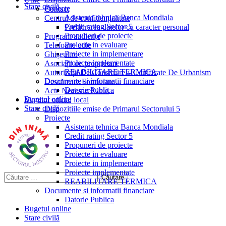
Stare civilă
Proiecte
Contact
Asistenta tehnica Banca Mondiala
Centrul de confidențialitate
Credit rating Sector 5
Prelucrarea datelor cu caracter personal
Propuneri de proiecte
Program audiențe
Proiecte in evaluare
Telefoane utile
Proiecte in implementare
Ghișeul.ro
Proiecte implementate
Asociații de proprietari
REABILITARE TERMICA
Autorizații De Construire – Certificate De Urbanism
Documente si informatii financiare
Descărcare Formulare
Datorie Publica
Acte Necesare/Ghid
Bugetul online
Monitor oficial local
Stare civilă
Dispozitiile emise de Primarul Sectorului 5
Proiecte
Asistenta tehnica Banca Mondiala
Credit rating Sector 5
Propuneri de proiecte
Proiecte in evaluare
Proiecte in implementare
Proiecte implementate
REABILITARE TERMICA
Documente si informatii financiare
Datorie Publica
Bugetul online
Stare civilă