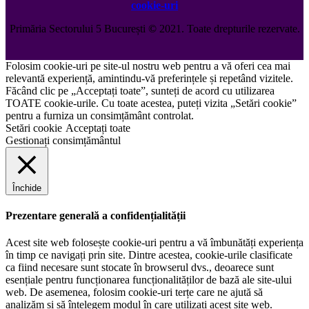
cookie-uri
Primăria Sectorului 5 București
©️
2021. Toate drepturile rezervate.
Folosim cookie-uri pe site-ul nostru web pentru a vă oferi cea mai
relevantă experiență, amintindu-vă preferințele și repetând vizitele.
Făcând clic pe „Acceptați toate”, sunteți de acord cu utilizarea
TOATE cookie-urile. Cu toate acestea, puteți vizita „Setări cookie”
pentru a furniza un consimțământ controlat.
Setări cookie
Acceptați toate
Gestionați consimțământul
Închide
Prezentare generală a confidențialității
Acest site web folosește cookie-uri pentru a vă îmbunătăți experiența
în timp ce navigați prin site. Dintre acestea, cookie-urile clasificate
ca fiind necesare sunt stocate în browserul dvs., deoarece sunt
esențiale pentru funcționarea funcționalităților de bază ale site-ului
web. De asemenea, folosim cookie-uri terțe care ne ajută să
analizăm și să înțelegem modul în care utilizați acest site web.