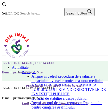
Search for:
Search Button
Telefon: 021.314.46.80, 021.314.43.18
Actualitate
Anunțuri
E-mail: primarie@sector5.ro
Afișare în cadrul procedurii de evaluare a
impactului diverselor proiecte asupra mediului
ANUNȚURI PENTRU INFORMAREA
Program de lucru al Primăriei Sector 5
Telefon: 021.314.46.80, 021.314.43.18
PUBLICULUI PRIVIND OBIECTIVELE DE
INVESTIȚII PUBLICE
E-mail: primarie@sector5.ro
Hotarari de stabilire a despagubirilor
Regulamentul de implementare a Programului
Luni - Joi 08:00 - 16:30; Vineri 08:00 - 14:00
pentru curățarea graffiti-ului