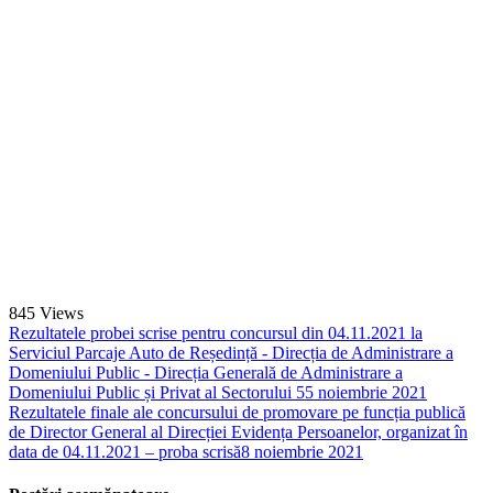
845
Views
Rezultatele probei scrise pentru concursul din 04.11.2021 la
Serviciul Parcaje Auto de Reședință - Direcția de Administrare a
Domeniului Public - Direcția Generală de Administrare a
Domeniului Public și Privat al Sectorului 5
5 noiembrie 2021
Rezultatele finale ale concursului de promovare pe funcția publică
de Director General al Direcției Evidența Persoanelor, organizat în
data de 04.11.2021 – proba scrisă
8 noiembrie 2021