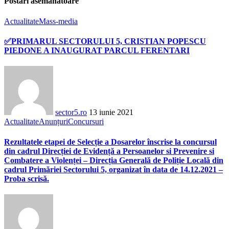
Postări asemănatoare
Actualitate
Mass-media
✅PRIMARUL SECTORULUI 5, CRISTIAN POPESCU
PIEDONE A INAUGURAT PARCUL FERENTARI
sector5.ro
13 iunie 2021
Actualitate
Anunțuri
Concursuri
Rezultatele etapei de Selecție a Dosarelor înscrise la concursul
din cadrul Direcției de Evidență a Persoanelor si Prevenire si
Combatere a Violenței – Direcția Generală de Poliție Locală din
cadrul Primăriei Sectorului 5, organizat în data de 14.12.2021 –
Proba scrisă.