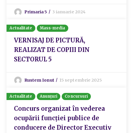
Primaria 5
3 ianuarie 2024
Actualitate
Mass-media
VERNISAJ DE PICTURĂ,
REALIZAT DE COPIII DIN
SECTORUL 5
Rustem Ionut
15 septembrie 2025
Actualitate
Anunțuri
Concursuri
Concurs organizat în vederea
ocupării funcției publice de
conducere de Director Executiv