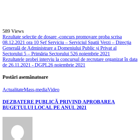
589
Views
Rezultate selectie de dosare -concurs promovare proba scrisa
08.12.2021 ora 10 Șef Serviciu – Serviciul Spatii Verzi – Direcția
Generală de Administrare a Domeniului Public și Privat al
Sectorului 5 – Primăria Sectorului 5
26 noiembrie 2021
Rezultatele probei interviu la concursul de recrutare organizat în data
de 26.11.2021 - DGPL
26 noiembrie 2021
Postări asemănatoare
Actualitate
Mass-media
Video
DEZBATERE PUBLICĂ PRIVIND APROBAREA
BUGETULUI LOCAL PE ANUL 2021