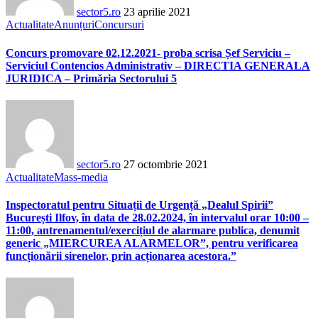
sector5.ro
23 aprilie 2021
Actualitate
Anunțuri
Concursuri
Concurs promovare 02.12.2021- proba scrisa Șef Serviciu –
Serviciul Contencios Administrativ – DIRECTIA GENERALA
JURIDICA – Primăria Sectorului 5
sector5.ro
27 octombrie 2021
Actualitate
Mass-media
Inspectoratul pentru Situații de Urgență „Dealul Spirii”
București Ilfov, în data de 28.02.2024, în intervalul orar 10:00 –
11:00, antrenamentul/exercițiul de alarmare publica, denumit
generic „MIERCUREA ALARMELOR”, pentru verificarea
funcționării sirenelor, prin acționarea acestora.”