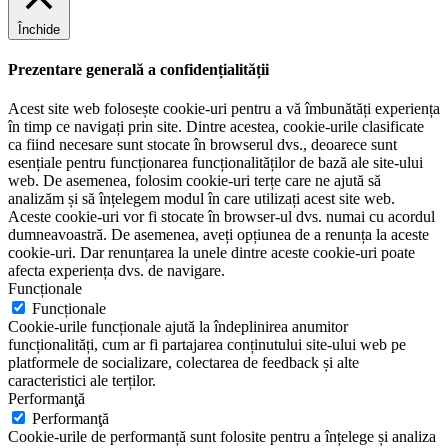
Închide
Prezentare generală a confidențialității
Acest site web folosește cookie-uri pentru a vă îmbunătăți experiența
în timp ce navigați prin site. Dintre acestea, cookie-urile clasificate
ca fiind necesare sunt stocate în browserul dvs., deoarece sunt
esențiale pentru funcționarea funcționalităților de bază ale site-ului
web. De asemenea, folosim cookie-uri terțe care ne ajută să
analizăm și să înțelegem modul în care utilizați acest site web.
Aceste cookie-uri vor fi stocate în browser-ul dvs. numai cu acordul
dumneavoastră. De asemenea, aveți opțiunea de a renunța la aceste
cookie-uri. Dar renunțarea la unele dintre aceste cookie-uri poate
afecta experiența dvs. de navigare.
Funcționale
Funcționale
Cookie-urile funcționale ajută la îndeplinirea anumitor
funcționalități, cum ar fi partajarea conținutului site-ului web pe
platformele de socializare, colectarea de feedback și alte
caracteristici ale terților.
Performanţă
Performanţă
Cookie-urile de performanță sunt folosite pentru a înțelege și analiza