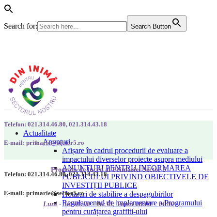
Search for:
Search Button
Telefon: 021.314.46.80, 021.314.43.18
Actualitate
Anunțuri
E-mail: primarie@sector5.ro
Afișare în cadrul procedurii de evaluare a
impactului diverselor proiecte asupra mediului
ANUNȚURI PENTRU INFORMAREA
Program de lucru al Primăriei Sector 5
Telefon: 021.314.46.80, 021.314.43.18
PUBLICULUI PRIVIND OBIECTIVELE DE
INVESTIȚII PUBLICE
E-mail: primarie@sector5.ro
Hotarari de stabilire a despagubirilor
Regulamentul de implementare a Programului
Luni - Joi 08:00 - 16:30; Vineri 08:00 - 14:00
pentru curățarea graffiti-ului