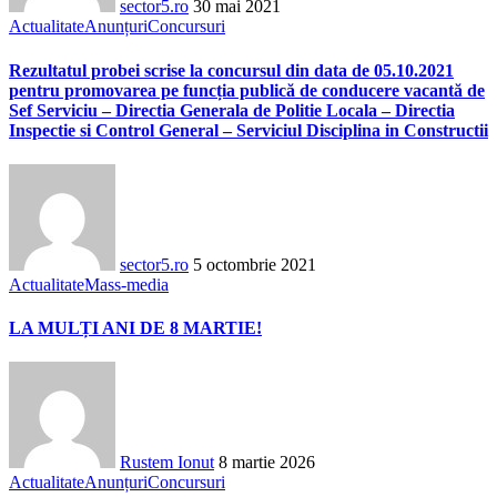
sector5.ro
30 mai 2021
Actualitate
Anunțuri
Concursuri
Rezultatul probei scrise la concursul din data de 05.10.2021
pentru promovarea pe funcția publică de conducere vacantă de
Sef Serviciu – Directia Generala de Politie Locala – Directia
Inspectie si Control General – Serviciul Disciplina in Constructii
sector5.ro
5 octombrie 2021
Actualitate
Mass-media
LA MULȚI ANI DE 8 MARTIE!
Rustem Ionut
8 martie 2026
Actualitate
Anunțuri
Concursuri