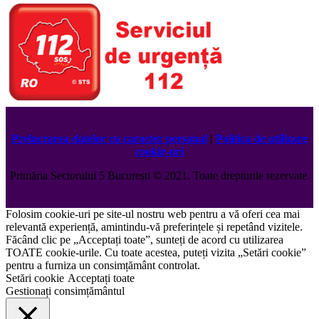
Prelucrarea datelor cu caracter personal
|
Politica de utilizare
cookie-uri
Primăria Sectorului 5 București
©️
2021. Toate drepturile rezervate.
Folosim cookie-uri pe site-ul nostru web pentru a vă oferi cea mai
relevantă experiență, amintindu-vă preferințele și repetând vizitele.
Făcând clic pe „Acceptați toate”, sunteți de acord cu utilizarea
TOATE cookie-urile. Cu toate acestea, puteți vizita „Setări cookie”
pentru a furniza un consimțământ controlat.
Setări cookie
Acceptați toate
Gestionați consimțământul