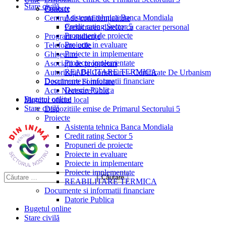
Stare civilă
Proiecte
Contact
Asistenta tehnica Banca Mondiala
Centrul de confidențialitate
Credit rating Sector 5
Prelucrarea datelor cu caracter personal
Propuneri de proiecte
Program audiențe
Proiecte in evaluare
Telefoane utile
Proiecte in implementare
Ghișeul.ro
Proiecte implementate
Asociații de proprietari
REABILITARE TERMICA
Autorizații De Construire – Certificate De Urbanism
Documente si informatii financiare
Descărcare Formulare
Datorie Publica
Acte Necesare/Ghid
Bugetul online
Monitor oficial local
Stare civilă
Dispozitiile emise de Primarul Sectorului 5
Proiecte
Asistenta tehnica Banca Mondiala
Credit rating Sector 5
Propuneri de proiecte
Proiecte in evaluare
Proiecte in implementare
Proiecte implementate
REABILITARE TERMICA
Documente si informatii financiare
Datorie Publica
Bugetul online
Stare civilă