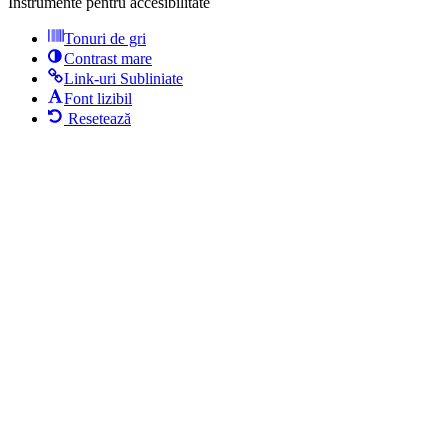
Instrumente pentru accesibilitate
Tonuri de gri
Contrast mare
Link-uri Subliniate
Font lizibil
Resetează