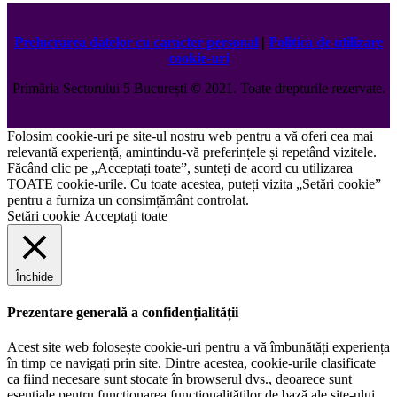
Prelucrarea datelor cu caracter personal
|
Politica de utilizare
cookie-uri
Primăria Sectorului 5 București
©️
2021. Toate drepturile rezervate.
Folosim cookie-uri pe site-ul nostru web pentru a vă oferi cea mai
relevantă experiență, amintindu-vă preferințele și repetând vizitele.
Făcând clic pe „Acceptați toate”, sunteți de acord cu utilizarea
TOATE cookie-urile. Cu toate acestea, puteți vizita „Setări cookie”
pentru a furniza un consimțământ controlat.
Setări cookie
Acceptați toate
Închide
Prezentare generală a confidențialității
Acest site web folosește cookie-uri pentru a vă îmbunătăți experiența
în timp ce navigați prin site. Dintre acestea, cookie-urile clasificate
ca fiind necesare sunt stocate în browserul dvs., deoarece sunt
esențiale pentru funcționarea funcționalităților de bază ale site-ului