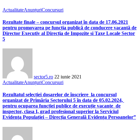
Actualitate
Anunțuri
Concursuri
Rezultate finale – concursul organizat în data de 17.06.2021
pentru promovarea pe funcția publică de conducere vacantă de
Director Executiv al Direcția de Impozite si Taxe Locale Sector
5
sector5.ro
22 iunie 2021
Actualitate
Anunțuri
Concursuri
Rezultatul selecției dosarelor de înscriere la concursul
organizat de Primăria Sectorului 5 în data de 05.02.2024,
pentru ocuparea funcției publice de execuție vacante de
inspector, clasa I, grad profesional superior la Serviciul
Evidența Populației – Direcția Generală Evidența Persoanelor”