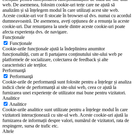
web. De asemenea, folosim cookie-uri terțe care ne ajută să
analizăm și să înțelegem modul în care utilizați acest site web.
Aceste cookie-uri vor fi stocate în browser-ul dvs. numai cu acordul
dumneavoastră. De asemenea, aveți opțiunea de a renunța la aceste
cookie-uri. Dar renunțarea la unele dintre aceste cookie-uri poate
afecta experiența dvs. de navigare.
Funcționale
Funcționale
Cookie-urile funcționale ajută la îndeplinirea anumitor
funcționalități, cum ar fi partajarea conținutului site-ului web pe
platformele de socializare, colectarea de feedback și alte
caracteristici ale terților.
Performanţă
Performanţă
Cookie-urile de performanță sunt folosite pentru a înțelege și analiza
indicii cheie de performanță ai site-ului web, ceea ce ajută la
furnizarea unei experiențe de utilizator mai bune pentru vizitatori.
Analitice
Analitice
Cookie-urile analitice sunt utilizate pentru a înțelege modul în care
vizitatorii interacționează cu site-ul web. Aceste cookie-uri ajută la
furnizarea de informații despre valori, numărul de vizitatori, rata de
respingere, sursa de trafic etc.
Altele