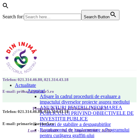
Search for:
Search Button
Telefon: 021.314.46.80, 021.314.43.18
Actualitate
Anunțuri
E-mail: primarie@sector5.ro
Afișare în cadrul procedurii de evaluare a
impactului diverselor proiecte asupra mediului
ANUNȚURI PENTRU INFORMAREA
Program de lucru al Primăriei Sector 5
Telefon: 021.314.46.80, 021.314.43.18
PUBLICULUI PRIVIND OBIECTIVELE DE
INVESTIȚII PUBLICE
E-mail: primarie@sector5.ro
Hotarari de stabilire a despagubirilor
Regulamentul de implementare a Programului
Luni - Joi 08:00 - 16:30; Vineri 08:00 - 14:00
pentru curățarea graffiti-ului