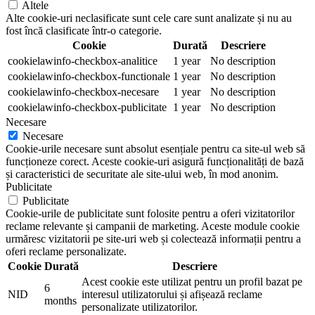
Altele
Alte cookie-uri neclasificate sunt cele care sunt analizate și nu au
fost încă clasificate într-o categorie.
Cookie
Durată
Descriere
cookielawinfo-checkbox-analitice
1 year
No description
cookielawinfo-checkbox-functionale
1 year
No description
cookielawinfo-checkbox-necesare
1 year
No description
cookielawinfo-checkbox-publicitate
1 year
No description
Necesare
Necesare
Cookie-urile necesare sunt absolut esențiale pentru ca site-ul web să
funcționeze corect. Aceste cookie-uri asigură funcționalități de bază
și caracteristici de securitate ale site-ului web, în mod anonim.
Publicitate
Publicitate
Cookie-urile de publicitate sunt folosite pentru a oferi vizitatorilor
reclame relevante și campanii de marketing. Aceste module cookie
urmăresc vizitatorii pe site-uri web și colectează informații pentru a
oferi reclame personalizate.
Cookie
Durată
Descriere
Acest cookie este utilizat pentru un profil bazat pe
6
NID
interesul utilizatorului și afișează reclame
months
personalizate utilizatorilor.