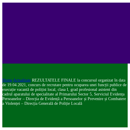
Home
Actualitate
REZULTATELE FINALE la concursul organizat în data
de 19.04.2021, concurs de recrutare pentru ocuparea unei funcții publice de
execuție vacantă de polițist local, clasa I, grad profesional asistent din
cadrul aparatului de specialitate al Primarului Sector 5, Serviciul Evidența
Persoanelor – Direcția de Evidență a Persoanelor și Prevenire și Combatere
a Violenței – Direcția Generală de Poliție Locală