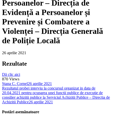
Persoanelor – Direcția de
Evidență a Persoanelor și
Prevenire și Combatere a
Violenței – Direcția Generală
de Poliție Locală
26 aprilie 2021
Rezultate
Dă clic aici
870
Views
Stana C. Cornel
26 aprilie 2021
Rezultatul probei interviu la concursul organizat in data de
20.04.2021 pentru ocuparea unei functii publice de executie de
consilier achizitii publice la Serviciul Achizitii Publice – Directia de
Achizitii Publice
26 aprilie 2021
Postări asemănatoare