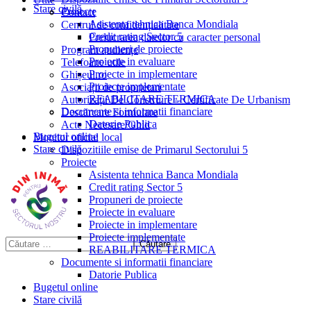
Stare civilă
Proiecte
Contact
Asistenta tehnica Banca Mondiala
Centrul de confidențialitate
Credit rating Sector 5
Prelucrarea datelor cu caracter personal
Propuneri de proiecte
Program audiențe
Proiecte in evaluare
Telefoane utile
Proiecte in implementare
Ghișeul.ro
Proiecte implementate
Asociații de proprietari
REABILITARE TERMICA
Autorizații De Construire – Certificate De Urbanism
Documente si informatii financiare
Descărcare Formulare
Datorie Publica
Acte Necesare/Ghid
Bugetul online
Monitor oficial local
Stare civilă
Dispozitiile emise de Primarul Sectorului 5
Proiecte
Asistenta tehnica Banca Mondiala
Credit rating Sector 5
Propuneri de proiecte
Proiecte in evaluare
Proiecte in implementare
Proiecte implementate
REABILITARE TERMICA
Documente si informatii financiare
Datorie Publica
Bugetul online
Stare civilă