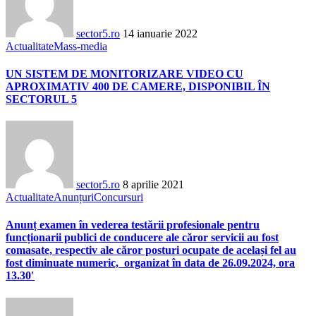
sector5.ro
14 ianuarie 2022
Actualitate
Mass-media
UN SISTEM DE MONITORIZARE VIDEO CU
APROXIMATIV 400 DE CAMERE, DISPONIBIL ÎN
SECTORUL 5
sector5.ro
8 aprilie 2021
Actualitate
Anunțuri
Concursuri
Anunț examen în vederea testării profesionale pentru
funcționarii publici de conducere ale căror servicii au fost
comasate, respectiv ale căror posturi ocupate de același fel au
fost diminuate numeric, organizat în data de 26.09.2024, ora
13.30′