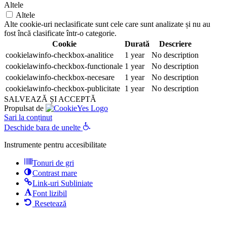
Altele
Altele
Alte cookie-uri neclasificate sunt cele care sunt analizate și nu au
fost încă clasificate într-o categorie.
Cookie
Durată
Descriere
cookielawinfo-checkbox-analitice
1 year
No description
cookielawinfo-checkbox-functionale
1 year
No description
cookielawinfo-checkbox-necesare
1 year
No description
cookielawinfo-checkbox-publicitate
1 year
No description
SALVEAZĂ ȘI ACCEPTĂ
Propulsat de
Sari la conținut
Deschide bara de unelte
Instrumente pentru accesibilitate
Tonuri de gri
Contrast mare
Link-uri Subliniate
Font lizibil
Resetează