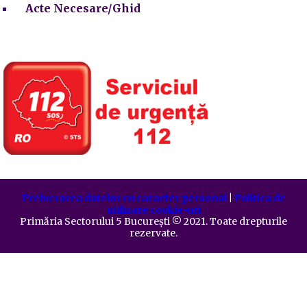
Acte Necesare/Ghid
Prelucrarea datelor cu caracter personal
|
Politica de
utilizare cookie-uri
Primăria Sectorului 5 București
©️
2021. Toate drepturile
rezervate.