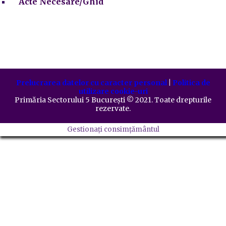
Acte Necesare/Ghid
Prelucrarea datelor cu caracter personal
|
Politica de
utilizare cookie-uri
Primăria Sectorului 5 București
©️
2021. Toate drepturile
rezervate.
Gestionați consimțământul