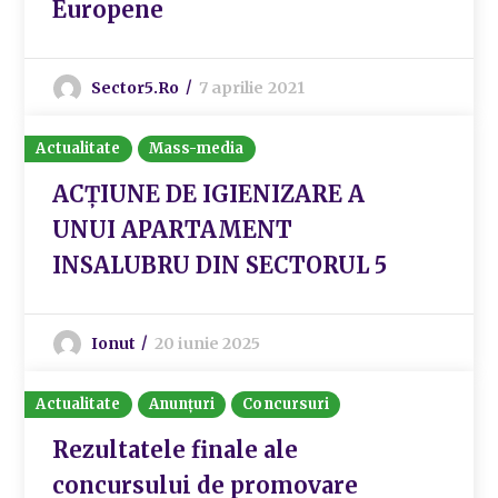
Europene
Sector5.ro
7 aprilie 2021
Actualitate
Mass-media
ACȚIUNE DE IGIENIZARE A
UNUI APARTAMENT
INSALUBRU DIN SECTORUL 5
Ionut
20 iunie 2025
Actualitate
Anunțuri
Concursuri
Rezultatele finale ale
concursului de promovare