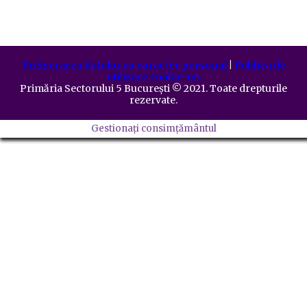
Prelucrarea datelor cu caracter personal
|
Politica de
utilizare cookie-uri
Primăria Sectorului 5 București
©️
2021. Toate drepturile
rezervate.
Gestionați consimțământul