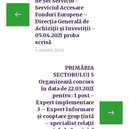
de Sef Serviciu -
Serviciul Accesare
Fonduri Europene –
Direcția Generală de
Achiziții și Investiții -
05.04.2021 proba
scrisă
4 martie 2021
PRIMĂRIA
SECTORULUI 5
Organizează concurs
în data de 22.03.2021
pentru : 1 post -
Expert implementare
3 – Expert Informare
și cooptare grup țintă
– specialist relații