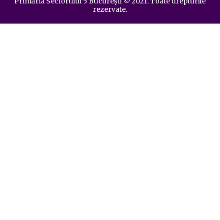
Primăria Sectorului 5 București
©️
2021. Toate drepturile
rezervate.