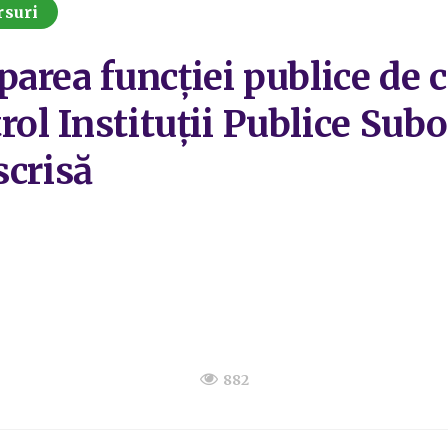
rsuri
area funcției publice de 
rol Instituții Publice Su
scrisă
882