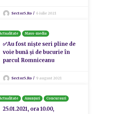
Sector5.ro
6 iulie 2021
Actualitate
Mass-media
✅Au fost niște seri pline de
voie bună și de bucurie în
parcul Romniceanu
Sector5.ro
9 august 2021
Actualitate
Anunțuri
Concursuri
25.01.2021, ora 10.00,