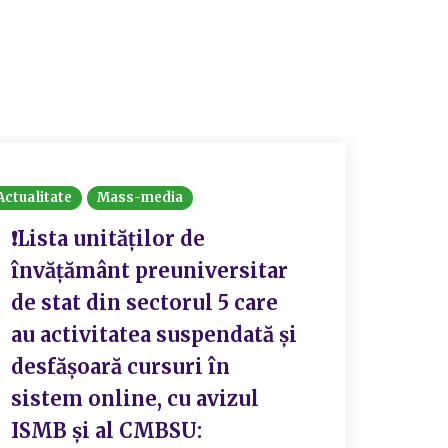
Actualitate
Mass-media
❗Lista unităţilor de
învăţământ preuniversitar
de stat din sectorul 5 care
au activitatea suspendată și
desfăşoară cursuri în
sistem online, cu avizul
ISMB și al CMBSU: