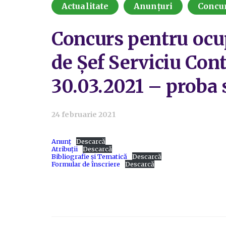
Actualitate
Anunțuri
Concu
Concurs pentru ocup
de Șef Serviciu Cont
30.03.2021 – proba 
24 februarie 2021
Anunț
Descarcă
Atribuții
Descarcă
Bibliografie și Tematică
Descarcă
Formular de înscriere
Descarcă