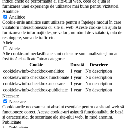
indicii cheie de performanță ai site-ului web, ceea ce ajută la
furnizarea unei experiențe de utilizator mai bune pentru vizitatori.
Analitice
Analitice
Cookie-urile analitice sunt utilizate pentru a înțelege modul în care
vizitatorii interacționează cu site-ul web. Aceste cookie-uri ajută la
furnizarea de informații despre valori, numărul de vizitatori, rata de
respingere, sursa de trafic etc.
Altele
Altele
Alte cookie-uri neclasificate sunt cele care sunt analizate și nu au
fost încă clasificate într-o categorie.
Cookie
Durată
Descriere
cookielawinfo-checkbox-analitice
1 year
No description
cookielawinfo-checkbox-functionale
1 year
No description
cookielawinfo-checkbox-necesare
1 year
No description
cookielawinfo-checkbox-publicitate
1 year
No description
Necesare
Necesare
Cookie-urile necesare sunt absolut esențiale pentru ca site-ul web să
funcționeze corect. Aceste cookie-uri asigură funcționalități de bază
și caracteristici de securitate ale site-ului web, în mod anonim.
Publicitate
Publicitate