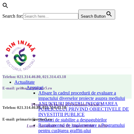
Search for:
Search Button
Telefon: 021.314.46.80, 021.314.43.18
Actualitate
Anunțuri
E-mail: primarie@sector5.ro
Afișare în cadrul procedurii de evaluare a
impactului diverselor proiecte asupra mediului
ANUNȚURI PENTRU INFORMAREA
Program de lucru al Primăriei Sector 5
Telefon: 021.314.46.80, 021.314.43.18
PUBLICULUI PRIVIND OBIECTIVELE DE
INVESTIȚII PUBLICE
E-mail: primarie@sector5.ro
Hotarari de stabilire a despagubirilor
Regulamentul de implementare a Programului
Luni - Joi 08:00 - 16:30; Vineri 08:00 - 14:00
pentru curățarea graffiti-ului