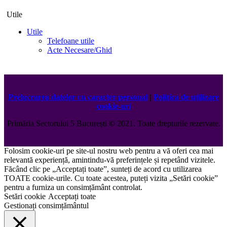
Utile
Utile
Telefoane utile
Acte Necesare/Ghid
Prelucrarea datelor cu caracter personal
|
Politica de utilizare
cookie-uri
Primăria Sectorului 5 București
©️
2021. Toate drepturile rezervate.
Folosim cookie-uri pe site-ul nostru web pentru a vă oferi cea mai
relevantă experiență, amintindu-vă preferințele și repetând vizitele.
Făcând clic pe „Acceptați toate”, sunteți de acord cu utilizarea
TOATE cookie-urile. Cu toate acestea, puteți vizita „Setări cookie”
pentru a furniza un consimțământ controlat.
Setări cookie
Acceptați toate
Gestionați consimțământul