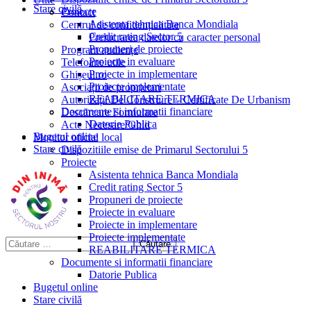
Stare civilă
Proiecte
Contact
Asistenta tehnica Banca Mondiala
Centrul de confidențialitate
Credit rating Sector 5
Prelucrarea datelor cu caracter personal
Propuneri de proiecte
Program audiențe
Proiecte in evaluare
Telefoane utile
Proiecte in implementare
Ghișeul.ro
Proiecte implementate
Asociații de proprietari
REABILITARE TERMICA
Autorizații De Construire – Certificate De Urbanism
Documente si informatii financiare
Descărcare Formulare
Datorie Publica
Acte Necesare/Ghid
Bugetul online
Monitor oficial local
Stare civilă
Dispozitiile emise de Primarul Sectorului 5
Proiecte
Asistenta tehnica Banca Mondiala
Credit rating Sector 5
Propuneri de proiecte
Proiecte in evaluare
Proiecte in implementare
Proiecte implementate
REABILITARE TERMICA
Documente si informatii financiare
Datorie Publica
Bugetul online
Stare civilă