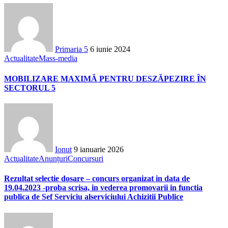
Primaria 5
6 iunie 2024
Actualitate
Mass-media
MOBILIZARE MAXIMĂ PENTRU DESZĂPEZIRE ÎN
SECTORUL 5
Ionut
9 ianuarie 2026
Actualitate
Anunțuri
Concursuri
Rezultat selectie dosare – concurs organizat in data de
19.04.2023 -proba scrisa, in vederea promovarii in functia
publica de Sef Serviciu alserviciului Achizitii Publice