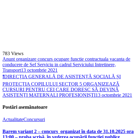
783
Views
Anunt organizare concurs ocupare functie contractuala vacanta de
conducere de Sef Serviciu in cadrul Serviciului Intretinere,
Transport
13 octombrie 2021
❗DIRECȚIA GENERALĂ DE ASISTENȚĂ SOCIALĂ ȘI
PROTECȚIA COPILULUI SECTOR 5 ORGANIZEAZĂ
CURSURI PENTRU CEI CARE DORESC SĂ DEVINĂ
ASISTENȚI MATERNALI PROFESIONIȘTI
13 octombrie 2021
Postări asemănatoare
Actualitate
Concursuri
Barem variant 2 – concurs organizat în data de 31.10.2025 ora
13:00 – proba scrisă, în vederea ocupării funcției publice