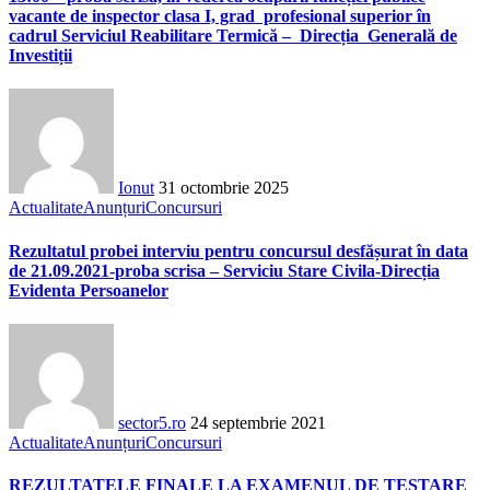
vacante de inspector clasa I, grad profesional superior în
cadrul Serviciul Reabilitare Termică – Direcția Generală de
Investiții
Ionut
31 octombrie 2025
Actualitate
Anunțuri
Concursuri
Rezultatul probei interviu pentru concursul desfășurat în data
de 21.09.2021-proba scrisa – Serviciu Stare Civila-Direcția
Evidenta Persoanelor
sector5.ro
24 septembrie 2021
Actualitate
Anunțuri
Concursuri
REZULTATELE FINALE LA EXAMENUL DE TESTARE