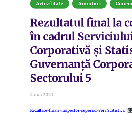
Actualitate
Anunțuri
Concu
Rezultatul final la 
în cadrul Serviciulu
Corporativă și Stati
Guvernanță Corporat
Sectorului 5
4 mai 2023
Rezultate-finale-inspector-superior-Serv.Statistica
D