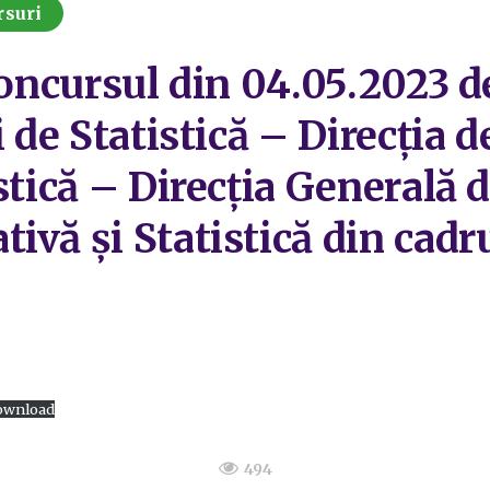
rsuri
concursul din 04.05.2023 d
i de Statistică – Direcția
stică – Direcția Generală d
ivă și Statistică din cadr
ownload
494