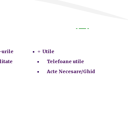
Utile
-urile
Utile
litate
Telefoane utile
Acte Necesare/Ghid