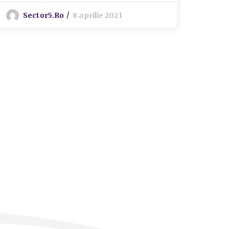
Serv
Sector5.ro
8 aprilie 2021
Eur
S