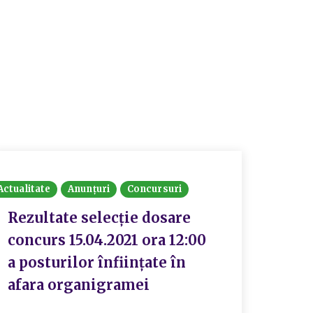
Actualitate
Anunțuri
Concursuri
Actualit
Rezultate selecție dosare
Rezu
concurs 15.04.2021 ora 12:00
pent
a posturilor înființate în
exec
afara organigramei
prin
asis