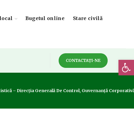
local
Bugetul online
Stare civilă
Deschide 
CONTACTAȚI-NE
istică – Direcția Generală De Control, Guvernanță Corporativă Ș