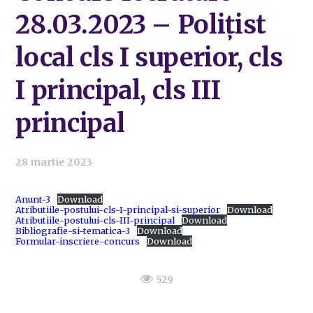
28.03.2023 – Polițist
local cls I superior, cls
I principal, cls III
principal
28 martie 2023
Anunt-3
Download
Atributiile-postului-cls-I-principal-si-superior
Download
Atributiile-postului-cls-III-principal
Download
Bibliografie-si-tematica-3
Download
Formular-inscriere-concurs
Download
529