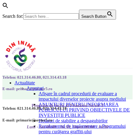
Search for:
Search Button
Telefon: 021.314.46.80, 021.314.43.18
Actualitate
Anunțuri
E-mail: primarie@sector5.ro
Afișare în cadrul procedurii de evaluare a
impactului diverselor proiecte asupra mediului
ANUNȚURI PENTRU INFORMAREA
Program de lucru al Primăriei Sector 5
Telefon: 021.314.46.80, 021.314.43.18
PUBLICULUI PRIVIND OBIECTIVELE DE
INVESTIȚII PUBLICE
E-mail: primarie@sector5.ro
Hotarari de stabilire a despagubirilor
Regulamentul de implementare a Programului
Luni - Joi 08:00 - 16:30; Vineri 08:00 - 14:00
pentru curățarea graffiti-ului