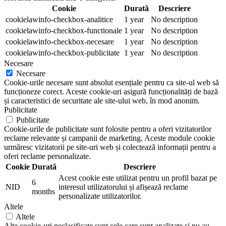
Cookie
Durată
Descriere
cookielawinfo-checkbox-analitice
1 year
No description
cookielawinfo-checkbox-functionale
1 year
No description
cookielawinfo-checkbox-necesare
1 year
No description
cookielawinfo-checkbox-publicitate
1 year
No description
Necesare
Necesare
Cookie-urile necesare sunt absolut esențiale pentru ca site-ul web să
funcționeze corect. Aceste cookie-uri asigură funcționalități de bază
și caracteristici de securitate ale site-ului web, în mod anonim.
Publicitate
Publicitate
Cookie-urile de publicitate sunt folosite pentru a oferi vizitatorilor
reclame relevante și campanii de marketing. Aceste module cookie
urmăresc vizitatorii pe site-uri web și colectează informații pentru a
oferi reclame personalizate.
Cookie
Durată
Descriere
Acest cookie este utilizat pentru un profil bazat pe
6
NID
interesul utilizatorului și afișează reclame
months
personalizate utilizatorilor.
Altele
Altele
Alte cookie-uri neclasificate sunt cele care sunt analizate și nu au