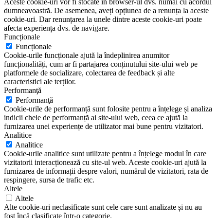
Aceste cookie-uri vor fi stocate în browser-ul dvs. numai cu acordul
dumneavoastră. De asemenea, aveți opțiunea de a renunța la aceste
cookie-uri. Dar renunțarea la unele dintre aceste cookie-uri poate
afecta experiența dvs. de navigare.
Funcționale
Funcționale
Cookie-urile funcționale ajută la îndeplinirea anumitor
funcționalități, cum ar fi partajarea conținutului site-ului web pe
platformele de socializare, colectarea de feedback și alte
caracteristici ale terților.
Performanţă
Performanţă
Cookie-urile de performanță sunt folosite pentru a înțelege și analiza
indicii cheie de performanță ai site-ului web, ceea ce ajută la
furnizarea unei experiențe de utilizator mai bune pentru vizitatori.
Analitice
Analitice
Cookie-urile analitice sunt utilizate pentru a înțelege modul în care
vizitatorii interacționează cu site-ul web. Aceste cookie-uri ajută la
furnizarea de informații despre valori, numărul de vizitatori, rata de
respingere, sursa de trafic etc.
Altele
Altele
Alte cookie-uri neclasificate sunt cele care sunt analizate și nu au
fost încă clasificate într-o categorie.