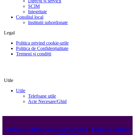
Direcții și servicii
SCIM
Integritate
Consiliul local
Institutii subordonate
Legal
Politica privind cookie-urile
Politica de Confidențialitate
Termeni și condiții
Utile
Utile
Telefoane utile
Acte Necesare/Ghid
Prelucrarea datelor cu caracter personal
|
Politica de utilizare
cookie-uri