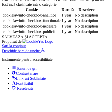
fost încă clasificate într-o categorie.
Cookie
Durată
Descriere
cookielawinfo-checkbox-analitice
1 year
No description
cookielawinfo-checkbox-functionale
1 year
No description
cookielawinfo-checkbox-necesare
1 year
No description
cookielawinfo-checkbox-publicitate
1 year
No description
SALVEAZĂ ȘI ACCEPTĂ
Propulsat de
Sari la conținut
Deschide bara de unelte
Instrumente pentru accesibilitate
Tonuri de gri
Contrast mare
Link-uri Subliniate
Font lizibil
Resetează