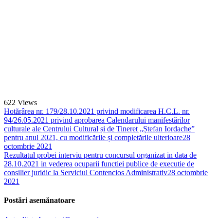
622
Views
Hotărârea nr. 179/28.10.2021 privind modificarea H.C.L. nr.
94/26.05.2021 privind aprobarea Calendarului manifestărilor
culturale ale Centrului Cultural și de Tineret „Ștefan Iordache”
pentru anul 2021, cu modificările și completările ulterioare
28
octombrie 2021
Rezultatul probei interviu pentru concursul organizat in data de
28.10.2021 in vederea ocuparii functiei publice de executie de
consilier juridic la Serviciul Contencios Administrativ
28 octombrie
2021
Postări asemănatoare