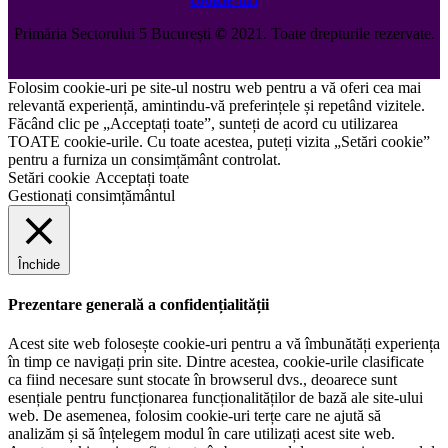
Primăria Sectorului 5 București
©️
2021. Toate drepturile rezervate.
Folosim cookie-uri pe site-ul nostru web pentru a vă oferi cea mai
relevantă experiență, amintindu-vă preferințele și repetând vizitele.
Făcând clic pe „Acceptați toate”, sunteți de acord cu utilizarea
TOATE cookie-urile. Cu toate acestea, puteți vizita „Setări cookie”
pentru a furniza un consimțământ controlat.
Setări cookie
Acceptați toate
Gestionați consimțământul
Închide
Prezentare generală a confidențialității
Acest site web folosește cookie-uri pentru a vă îmbunătăți experiența
în timp ce navigați prin site. Dintre acestea, cookie-urile clasificate
ca fiind necesare sunt stocate în browserul dvs., deoarece sunt
esențiale pentru funcționarea funcționalităților de bază ale site-ului
web. De asemenea, folosim cookie-uri terțe care ne ajută să
analizăm și să înțelegem modul în care utilizați acest site web.