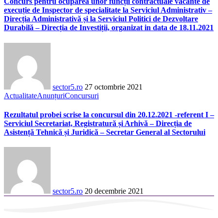
Concurs pentru ocuparea unor funcții contractuale vacante de
execuție de Inspector de specialitate la Serviciul Administrativ –
Direcția Administrativă și la Serviciul Politici de Dezvoltare
Durabilă – Direcția de Investiții, organizat in data de 18.11.2021
sector5.ro
27 octombrie 2021
Actualitate
Anunțuri
Concursuri
Rezultatul probei scrise la concursul din 20.12.2021 -referent I –
Serviciul Secretariat, Registratură și Arhivă – Direcția de
Asistență Tehnică și Juridică – Secretar General al Sectorului
sector5.ro
20 decembrie 2021