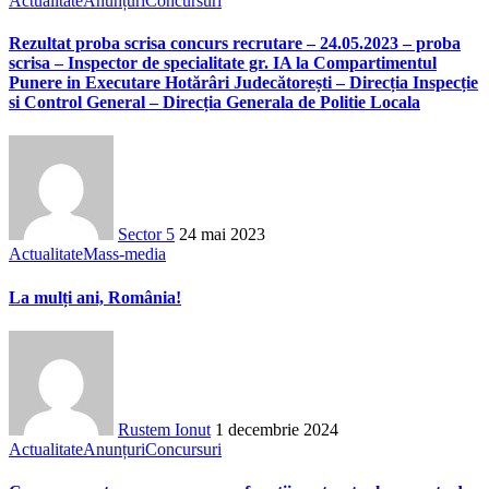
Actualitate
Anunțuri
Concursuri
Rezultat proba scrisa concurs recrutare – 24.05.2023 – proba
scrisa – Inspector de specialitate gr. IA la Compartimentul
Punere in Executare Hotărâri Judecătorești – Direcția Inspecție
si Control General – Direcția Generala de Politie Locala
Sector 5
24 mai 2023
Actualitate
Mass-media
La mulți ani, România!
Rustem Ionut
1 decembrie 2024
Actualitate
Anunțuri
Concursuri