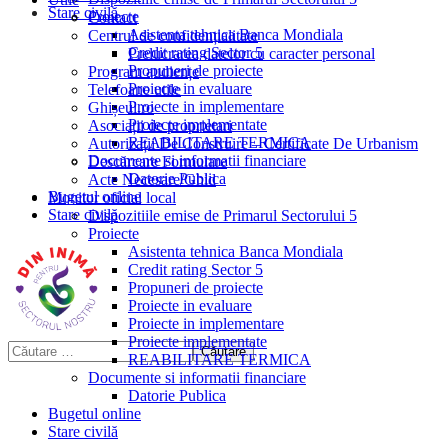
Stare civilă
Proiecte
Contact
Asistenta tehnica Banca Mondiala
Centrul de confidențialitate
Credit rating Sector 5
Prelucrarea datelor cu caracter personal
Propuneri de proiecte
Program audiențe
Proiecte in evaluare
Telefoane utile
Proiecte in implementare
Ghișeul.ro
Proiecte implementate
Asociații de proprietari
REABILITARE TERMICA
Autorizații De Construire – Certificate De Urbanism
Documente si informatii financiare
Descărcare Formulare
Datorie Publica
Acte Necesare/Ghid
Bugetul online
Monitor oficial local
Stare civilă
Dispozitiile emise de Primarul Sectorului 5
Proiecte
Asistenta tehnica Banca Mondiala
Credit rating Sector 5
Propuneri de proiecte
Proiecte in evaluare
Proiecte in implementare
Proiecte implementate
REABILITARE TERMICA
Documente si informatii financiare
Datorie Publica
Bugetul online
Stare civilă