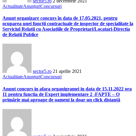
sector5.ro
2 decembrie 2021
Actualitate
Anunțuri
Concursuri
Anunț organizare concurs în data de 17.05.2021, pentru
ocuparea unei funcții contractuale de inspector de specialitate la
Serviciul Relații cu Asociațiile de Proprietari/Locatari-Direcția
de Relații Publice
sector5.ro
21 aprilie 2021
Actualitate
Anunțuri
Concursuri
Anunt concurs in afara organigramei in data de 15.11.2022 ora
11 pentru functia de Expert implementare 2 -FAPTE – O
primărie mai aproape de oameni la doar un click distanță