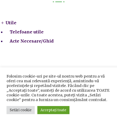
Utile
Utile
Telefoane utile
Acte Necesare/Ghid
Folosim cookie-uri pe site-ul nostru web pentru a vă
oferi cea mai relevantă experiență, amintindu-vă
Prelucrarea datelor cu caracter personal
|
Politica de
preferințele și repetând vizitele. Făcând clic pe
utilizare cookie-uri
„Acceptați toate”, sunteți de acord cu utilizarea TOATE
Primăria Sectorului 5 București
©️
2021. Toate drepturile
cookie-urile. Cu toate acestea, puteți vizita „Setări
rezervate.
cookie” pentru a furniza un consimțământ controlat.
Setări cookie
Acceptați toate