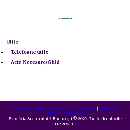
Utile
Utile
Telefoane utile
Acte Necesare/Ghid
Prelucrarea datelor cu caracter personal
|
Politica de
utilizare cookie-uri
Primăria Sectorului 5 București
©️
2021. Toate drepturile
rezervate.