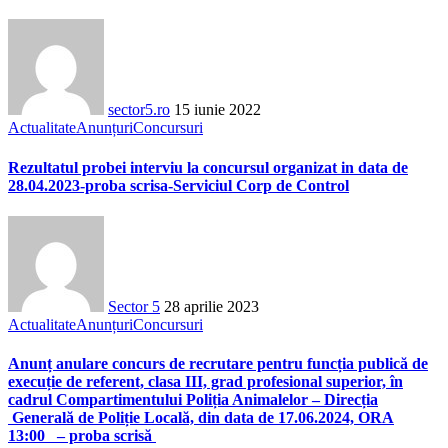
sector5.ro
15 iunie 2022
Actualitate
Anunțuri
Concursuri
Rezultatul probei interviu la concursul organizat in data de
28.04.2023-proba scrisa-Serviciul Corp de Control
Sector 5
28 aprilie 2023
Actualitate
Anunțuri
Concursuri
Anunț anulare concurs de recrutare pentru funcția publică de
execuție de referent, clasa III, grad profesional superior, în
cadrul Compartimentului Poliția Animalelor – Direcția
Generală de Poliție Locală, din data de 17.06.2024, ORA
13:00 – proba scrisă