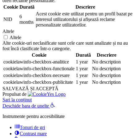
oferi reclame personalizate.
Cookie
Durată
Descriere
Acest cookie este utilizat pentru un profil bazat pe
6
NID
interesul utilizatorului și afișează reclame
months
personalizate utilizatorilor.
Altele
Altele
Alte cookie-uri neclasificate sunt cele care sunt analizate și nu au
fost încă clasificate într-o categorie.
Cookie
Durată
Descriere
cookielawinfo-checkbox-analitice
1 year
No description
cookielawinfo-checkbox-functionale
1 year
No description
cookielawinfo-checkbox-necesare
1 year
No description
cookielawinfo-checkbox-publicitate
1 year
No description
SALVEAZĂ ȘI ACCEPTĂ
Propulsat de
Sari la conținut
Deschide bara de unelte
Instrumente pentru accesibilitate
Tonuri de gri
Contrast mare