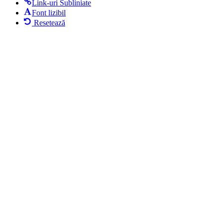
Link-uri Subliniate
Font lizibil
Resetează