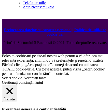
Telefoane utile
Acte Necesare/Ghid
Prelucrarea datelor cu caracter personal
|
Politica de utilizare
cookie-uri
Primăria Sectorului 5 București
©️
2021. Toate drepturile rezervate.
Folosim cookie-uri pe site-ul nostru web pentru a vă oferi cea mai
relevantă experiență, amintindu-vă preferințele și repetând vizitele.
Făcând clic pe „Acceptați toate”, sunteți de acord cu utilizarea
TOATE cookie-urile. Cu toate acestea, puteți vizita „Setări cookie”
pentru a furniza un consimțământ controlat.
Setări cookie
Acceptați toate
Gestionați consimțământul
Închide
Prezentare generală a confidențialității