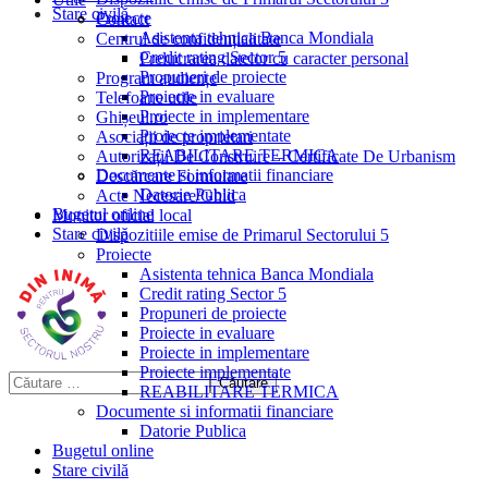
Stare civilă
Proiecte
Contact
Asistenta tehnica Banca Mondiala
Centrul de confidențialitate
Credit rating Sector 5
Prelucrarea datelor cu caracter personal
Propuneri de proiecte
Program audiențe
Proiecte in evaluare
Telefoane utile
Proiecte in implementare
Ghișeul.ro
Proiecte implementate
Asociații de proprietari
REABILITARE TERMICA
Autorizații De Construire – Certificate De Urbanism
Documente si informatii financiare
Descărcare Formulare
Datorie Publica
Acte Necesare/Ghid
Bugetul online
Monitor oficial local
Stare civilă
Dispozitiile emise de Primarul Sectorului 5
Proiecte
Asistenta tehnica Banca Mondiala
Credit rating Sector 5
Propuneri de proiecte
Proiecte in evaluare
Proiecte in implementare
Proiecte implementate
REABILITARE TERMICA
Documente si informatii financiare
Datorie Publica
Bugetul online
Stare civilă