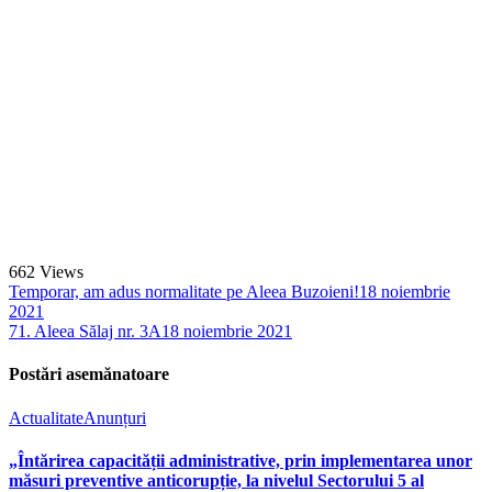
662
Views
Temporar, am adus normalitate pe Aleea Buzoieni!
18 noiembrie
2021
71. Aleea Sălaj nr. 3A
18 noiembrie 2021
Postări asemănatoare
Actualitate
Anunțuri
„Întărirea capacității administrative, prin implementarea unor
măsuri preventive anticorupție, la nivelul Sectorului 5 al