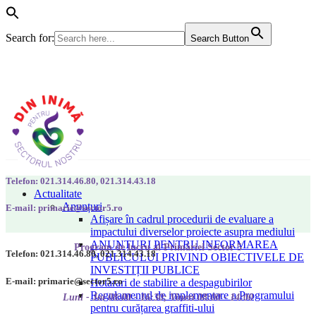
Search for:
Search Button
Telefon: 021.314.46.80, 021.314.43.18
Actualitate
Anunțuri
E-mail: primarie@sector5.ro
Afișare în cadrul procedurii de evaluare a
impactului diverselor proiecte asupra mediului
ANUNȚURI PENTRU INFORMAREA
Program de lucru al Primăriei Sector 5
Telefon: 021.314.46.80, 021.314.43.18
PUBLICULUI PRIVIND OBIECTIVELE DE
INVESTIȚII PUBLICE
E-mail: primarie@sector5.ro
Hotarari de stabilire a despagubirilor
Regulamentul de implementare a Programului
Luni - Joi 08:00 - 16:30; Vineri 08:00 - 14:00
pentru curățarea graffiti-ului