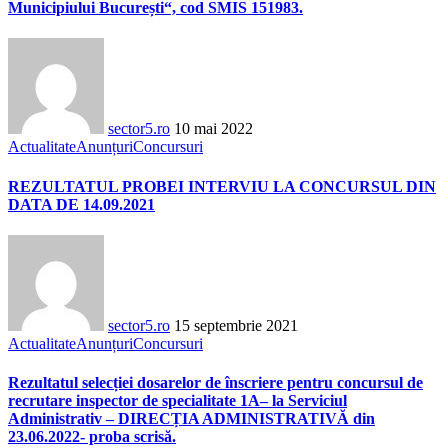
Municipiului București“, cod SMIS 151983.
sector5.ro
10 mai 2022
Actualitate
Anunțuri
Concursuri
REZULTATUL PROBEI INTERVIU LA CONCURSUL DIN
DATA DE 14.09.2021
sector5.ro
15 septembrie 2021
Actualitate
Anunțuri
Concursuri
Rezultatul selecției dosarelor de înscriere pentru concursul de
recrutare inspector de specialitate 1A– la Serviciul
Administrativ – DIRECȚIA ADMINISTRATIVĂ din
23.06.2022- proba scrisă.