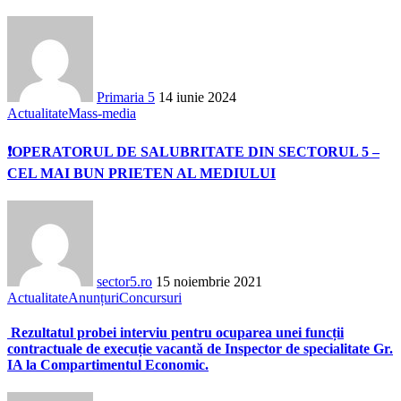
Primaria 5
14 iunie 2024
Actualitate
Mass-media
❗OPERATORUL DE SALUBRITATE DIN SECTORUL 5 –
CEL MAI BUN PRIETEN AL MEDIULUI
sector5.ro
15 noiembrie 2021
Actualitate
Anunțuri
Concursuri
Rezultatul probei interviu pentru ocuparea unei funcții
contractuale de execuție vacantă de Inspector de specialitate Gr.
IA la Compartimentul Economic.