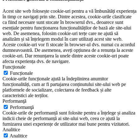
Acest site web folosește cookie-uri pentru a vă îmbunătăți experiența
în timp ce navigați prin site. Dintre acestea, cookie-urile clasificate
ca fiind necesare sunt stocate în browserul dvs., deoarece sunt
esențiale pentru funcționarea funcționalităților de bază ale site-ului
web. De asemenea, folosim cookie-uri terțe care ne ajută să
analizăm și să înțelegem modul în care utilizați acest site web.
Aceste cookie-uri vor fi stocate în browser-ul dvs. numai cu acordul
dumneavoastră. De asemenea, aveți opțiunea de a renunța la aceste
cookie-uri. Dar renunțarea la unele dintre aceste cookie-uri poate
afecta experiența dvs. de navigare.
Funcționale
Funcționale
Cookie-urile funcționale ajută la îndeplinirea anumitor
funcționalități, cum ar fi partajarea conținutului site-ului web pe
platformele de socializare, colectarea de feedback și alte
caracteristici ale terților.
Performanţă
Performanţă
Cookie-urile de performanță sunt folosite pentru a înțelege și analiza
indicii cheie de performanță ai site-ului web, ceea ce ajută la
furnizarea unei experiențe de utilizator mai bune pentru vizitatori.
Analitice
Analitice