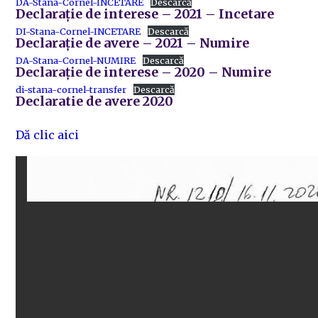
DA-Stana-Cornel-INCETARE
Descarcă
Declarație de interese – 2021 – Incetare
DI-Stana-Cornel-INCETARE
Descarcă
Declarație de avere – 2021 – Numire
DA-Stana-Cornel-NUMIRE
Descarcă
Declarație de interese – 2020 – Numire
di-stana-cornel-transfer
Descarcă
Declaratie de avere 2020
Dă clic aici