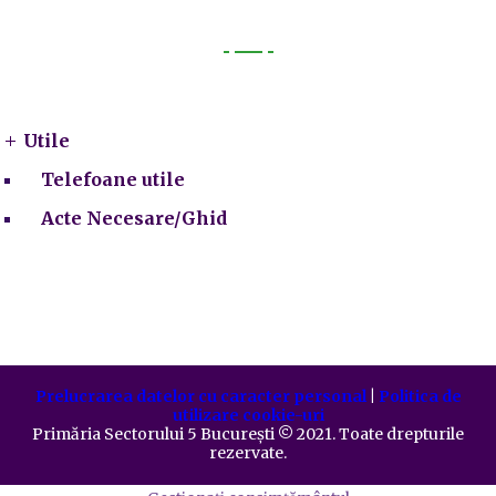
Utile
Utile
Telefoane utile
Acte Necesare/Ghid
Prelucrarea datelor cu caracter personal
|
Politica de
utilizare cookie-uri
Primăria Sectorului 5 București
©️
2021. Toate drepturile
rezervate.