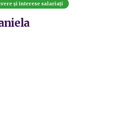
vere și interese salariați
aniela