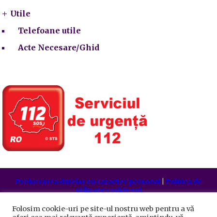
Utile
Telefoane utile
Acte Necesare/Ghid
Prelucrarea datelor cu caracter personal
|
Politica de
utilizare cookie-uri
Primăria Sectorului 5 București
©️
2021. Toate drepturile
rezervate.
Folosim cookie-uri pe site-ul nostru web pentru a vă