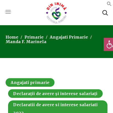
Home
Primarie
Angajati Primarie
Deschi
Manda F. Marinela
Angajati primarie
Declarații de avere și interese salariați
Declaratii de avere si interese salariati