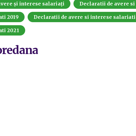
vere și interese salariați
Declaratii de avere si
ati 2019
Declaratii de avere si interese salariat
ati 2021
oredana