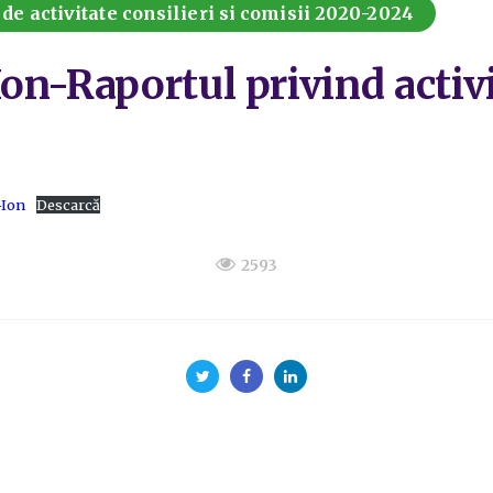
de activitate consilieri si comisii 2020-2024
on-Raportul privind activi
-Ion
Descarcă
2593