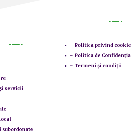
Legal
Politica privind cookie
Primarie
Politica de Confidenția
Termeni și condiții
re
și servicii
ate
local
ii subordonate