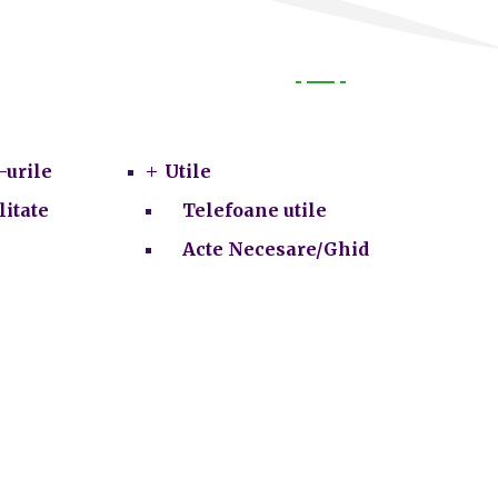
Utile
-urile
Utile
litate
Telefoane utile
Acte Necesare/Ghid