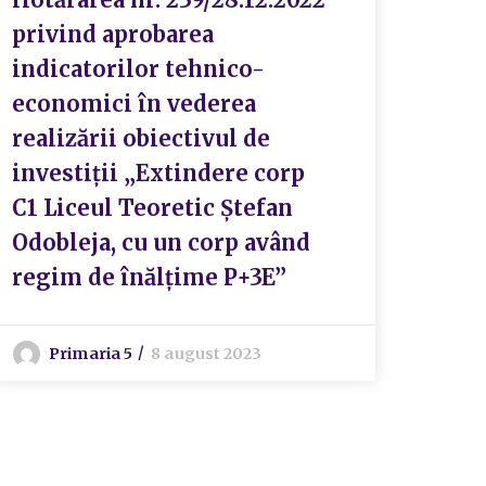
indi
privind aprobarea
econ
indicatorilor tehnico-
obie
economici în vederea
pent
realizării obiectivul de
perf
investiții „Extindere corp
bloc
C1 Liceul Teoretic Ștefan
Odobleja, cu un corp având
regim de înălțime P+3E”
S
Primaria 5
8 august 2023