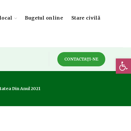
local
Bugetul online
Stare civilă
Deschide 
CONTACTAȚI-NE
tatea Din Anul 2021