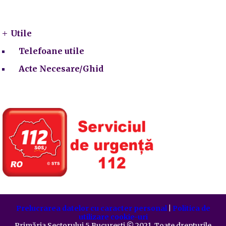
Utile
Utile
Telefoane utile
Acte Necesare/Ghid
Prelucrarea datelor cu caracter personal
|
Politica de
utilizare cookie-uri
Primăria Sectorului 5 București
©️
2021. Toate drepturile