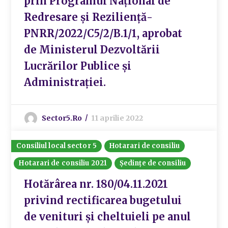
prin Programul Național de
Redresare și Reziliență-
PNRR/2022/C5/2/B.1/1, aprobat
de Ministerul Dezvoltării
Lucrărilor Publice și
Administrației.
Sector5.ro
11 aprilie 2022
Consiliul local sector 5
Hotarari de consiliu
Hotarari de consiliu 2021
Ședințe de consiliu
Hotărârea nr. 180/04.11.2021
privind rectificarea bugetului
de venituri și cheltuieli pe anul