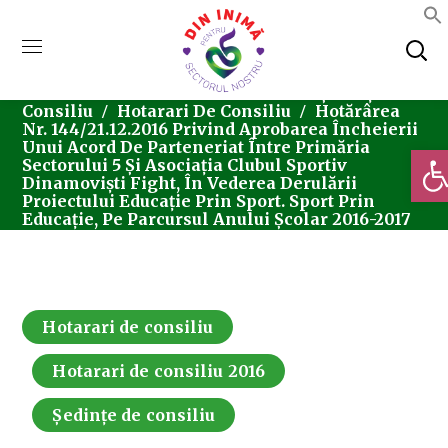
Home
Consiliul Local Sector 5
Ședințe De
Consiliu
Hotarari De Consiliu
Hotărârea
Nr. 144/21.12.2016 Privind Aprobarea Încheierii
Unui Acord De Parteneriat Între Primăria
Deschi
Sectorului 5 Și Asociația Clubul Sportiv
Dinamoviști Fight, În Vederea Derulării
Proiectului Educație Prin Sport. Sport Prin
Educație, Pe Parcursul Anului Școlar 2016-2017
Hotarari de consiliu
Hotarari de consiliu 2016
Ședințe de consiliu