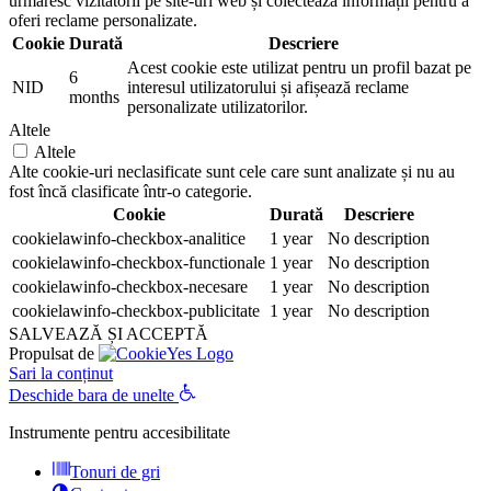
urmăresc vizitatorii pe site-uri web și colectează informații pentru a
oferi reclame personalizate.
Cookie
Durată
Descriere
Acest cookie este utilizat pentru un profil bazat pe
6
NID
interesul utilizatorului și afișează reclame
months
personalizate utilizatorilor.
Altele
Altele
Alte cookie-uri neclasificate sunt cele care sunt analizate și nu au
fost încă clasificate într-o categorie.
Cookie
Durată
Descriere
cookielawinfo-checkbox-analitice
1 year
No description
cookielawinfo-checkbox-functionale
1 year
No description
cookielawinfo-checkbox-necesare
1 year
No description
cookielawinfo-checkbox-publicitate
1 year
No description
SALVEAZĂ ȘI ACCEPTĂ
Propulsat de
Sari la conținut
Deschide bara de unelte
Instrumente pentru accesibilitate
Tonuri de gri