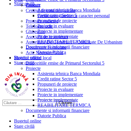
Stare civilă
Proiecte
Contact
Asistenta tehnica Banca Mondiala
Centrul de confidențialitate
Credit rating Sector 5
Prelucrarea datelor cu caracter personal
Propuneri de proiecte
Program audiențe
Proiecte in evaluare
Telefoane utile
Proiecte in implementare
Ghișeul.ro
Proiecte implementate
Asociații de proprietari
REABILITARE TERMICA
Autorizații De Construire – Certificate De Urbanism
Documente si informatii financiare
Descărcare Formulare
Datorie Publica
Acte Necesare/Ghid
Bugetul online
Monitor oficial local
Stare civilă
Dispozitiile emise de Primarul Sectorului 5
Proiecte
Asistenta tehnica Banca Mondiala
Credit rating Sector 5
Propuneri de proiecte
Proiecte in evaluare
Proiecte in implementare
Proiecte implementate
REABILITARE TERMICA
Documente si informatii financiare
Datorie Publica
Bugetul online
Stare civilă