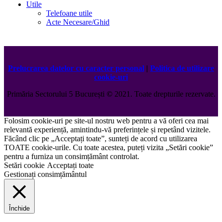
Utile
Telefoane utile
Acte Necesare/Ghid
Prelucrarea datelor cu caracter personal
|
Politica de utilizare
cookie-uri
Primăria Sectorului 5 București
©️
2021. Toate drepturile rezervate.
Folosim cookie-uri pe site-ul nostru web pentru a vă oferi cea mai
relevantă experiență, amintindu-vă preferințele și repetând vizitele.
Făcând clic pe „Acceptați toate”, sunteți de acord cu utilizarea
TOATE cookie-urile. Cu toate acestea, puteți vizita „Setări cookie”
pentru a furniza un consimțământ controlat.
Setări cookie
Acceptați toate
Gestionați consimțământul
Închide