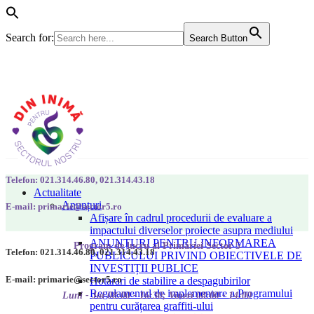
Search for:
Search Button
Telefon: 021.314.46.80, 021.314.43.18
Actualitate
Anunțuri
E-mail: primarie@sector5.ro
Afișare în cadrul procedurii de evaluare a
impactului diverselor proiecte asupra mediului
ANUNȚURI PENTRU INFORMAREA
Program de lucru al Primăriei Sector 5
Telefon: 021.314.46.80, 021.314.43.18
PUBLICULUI PRIVIND OBIECTIVELE DE
INVESTIȚII PUBLICE
E-mail: primarie@sector5.ro
Hotarari de stabilire a despagubirilor
Regulamentul de implementare a Programului
Luni - Joi 08:00 - 16:30; Vineri 08:00 - 14:00
pentru curățarea graffiti-ului