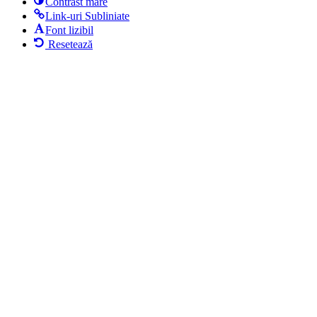
Contrast mare
Link-uri Subliniate
Font lizibil
Resetează