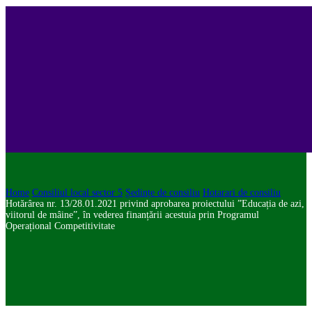
Home
Consiliul local sector 5
Ședințe de consiliu
Hotarari de consiliu
Hotărârea nr. 13/28.01.2021 privind aprobarea proiectului ”Educația de azi,
viitorul de mâine”, în vederea finanțării acestuia prin Programul
Operațional Competitivitate