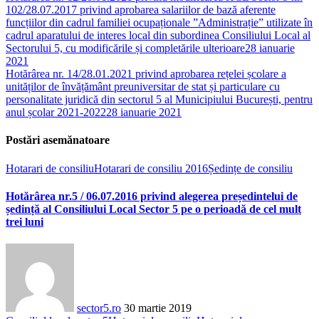
102/28.07.2017 privind aprobarea salariilor de bază aferente
funcțiilor din cadrul familiei ocupaționale ”Administrație” utilizate în
cadrul aparatului de interes local din subordinea Consiliului Local al
Sectorului 5, cu modificările și completările ulterioare
28 ianuarie
2021
Hotărârea nr. 14/28.01.2021 privind aprobarea rețelei școlare a
unităților de învățământ preuniversitar de stat și particulare cu
personalitate juridică din sectorul 5 al Municipiului București, pentru
anul școlar 2021-2022
28 ianuarie 2021
Postări asemănatoare
Hotarari de consiliu
Hotarari de consiliu 2016
Ședințe de consiliu
Hotărârea nr.5 / 06.07.2016 privind alegerea președintelui de
ședință al Consiliului Local Sector 5 pe o perioadă de cel mult
trei luni
sector5.ro
30 martie 2019