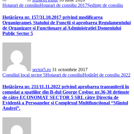
Hotarari de consiliu
Hotarari de consiliu 2017
Ședințe de consiliu
Hotărârea nr. 157/31.10.2017 privind modificarea
Organigramei, Statului de Funcții și aprobarea Regulamentului
de Organizare și Funcționare al Administrației Domeniului
Public Sector 5
sector5.ro
31 octombrie 2017
Consiliul local sector 5
Hotarari de consiliu
Hotărâri de consiliu 2022
Hotărârea nr. 211/11.11.2022 privind aprobarea transmiterii în
comodat a spațiilor din B-dul George Coșbuc nr.36-38 deținute
de către ECONOMAT SECTOR 5 SRL către Direcția de
Evidență a Persoanelor și Complexul Multifuncțional “Sfântul
Andrei”.