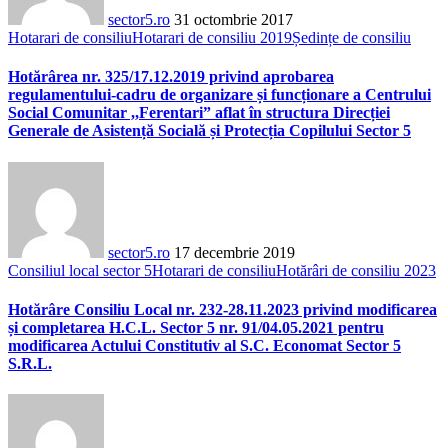
sector5.ro
31 octombrie 2017
Hotarari de consiliu
Hotarari de consiliu 2019
Ședințe de consiliu
Hotărârea nr. 325/17.12.2019 privind aprobarea
regulamentului-cadru de organizare și funcționare a Centrului
Social Comunitar ,,Ferentari” aflat în structura Direcției
Generale de Asistență Socială și Protecția Copilului Sector 5
sector5.ro
17 decembrie 2019
Consiliul local sector 5
Hotarari de consiliu
Hotărâri de consiliu 2023
Hotărâre Consiliu Local nr. 232-28.11.2023 privind modificarea
și completarea H.C.L. Sector 5 nr. 91/04.05.2021 pentru
modificarea Actului Constitutiv al S.C. Economat Sector 5
S.R.L.