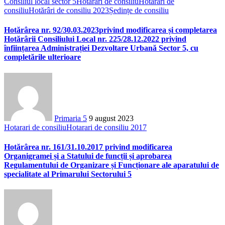
Consiliul local sector 5
Hotarari de consiliu
Hotarari de
consiliu
Hotărâri de consiliu 2023
Ședințe de consiliu
Hotărârea nr. 92/30.03.2023privind modificarea și completarea
Hotărârii Consiliului Local nr. 225/28.12.2022 privind
înființarea Administrației Dezvoltare Urbană Sector 5, cu
completările ulterioare
Primaria 5
9 august 2023
Hotarari de consiliu
Hotarari de consiliu 2017
Hotărârea nr. 161/31.10.2017 privind modificarea
Organigramei și a Statului de funcții și aprobarea
Regulamentului de Organizare și Funcționare ale aparatului de
specialitate al Primarului Sectorului 5