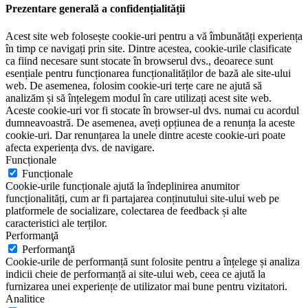
Prezentare generală a confidențialității
Acest site web folosește cookie-uri pentru a vă îmbunătăți experiența
în timp ce navigați prin site. Dintre acestea, cookie-urile clasificate
ca fiind necesare sunt stocate în browserul dvs., deoarece sunt
esențiale pentru funcționarea funcționalităților de bază ale site-ului
web. De asemenea, folosim cookie-uri terțe care ne ajută să
analizăm și să înțelegem modul în care utilizați acest site web.
Aceste cookie-uri vor fi stocate în browser-ul dvs. numai cu acordul
dumneavoastră. De asemenea, aveți opțiunea de a renunța la aceste
cookie-uri. Dar renunțarea la unele dintre aceste cookie-uri poate
afecta experiența dvs. de navigare.
Funcționale
Funcționale
Cookie-urile funcționale ajută la îndeplinirea anumitor
funcționalități, cum ar fi partajarea conținutului site-ului web pe
platformele de socializare, colectarea de feedback și alte
caracteristici ale terților.
Performanţă
Performanţă
Cookie-urile de performanță sunt folosite pentru a înțelege și analiza
indicii cheie de performanță ai site-ului web, ceea ce ajută la
furnizarea unei experiențe de utilizator mai bune pentru vizitatori.
Analitice