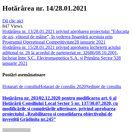
Hotărârea nr. 14/28.01.2021
Dă clic aici
847
Views
Hotărârea nr. 13/28.01.2021 privind aprobarea proiectului ”Educația
de azi, viitorul de mâine”, în vederea finanțării acestuia prin
Programul Operațional Competitivitate
28 ianuarie 2021
Hotărârea nr. 15/28.01.2021 privind aprobarea încheierii actului
adițional nr. 26 la acordul de parteneriat nr. 32686/08.10.2001,
încheiat între S.C. Electromagnetica S.A. și Primăria Sector 5
28
ianuarie 2021
Postări asemănatoare
Hotarari de consiliu
Hotarari de consiliu 2020
Ședințe de consiliu
Hotărârea nr. 203/02.12.2020 pentru modificarea art. 6 al
Hotărârii Consiliului Local Sector 5 nr. 137/30.07.2020, cu
modificările și completările ulterioare, privind aprobarea
proiectului „Reabilitarea si consolidarea obiectivului de
investiții Grădinița nr.245”