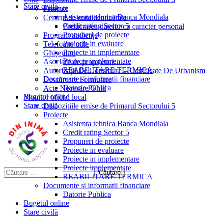
Stare civilă
Proiecte
Contact
Asistenta tehnica Banca Mondiala
Centrul de confidențialitate
Credit rating Sector 5
Prelucrarea datelor cu caracter personal
Propuneri de proiecte
Program audiențe
Proiecte in evaluare
Telefoane utile
Proiecte in implementare
Ghișeul.ro
Proiecte implementate
Asociații de proprietari
REABILITARE TERMICA
Autorizații De Construire – Certificate De Urbanism
Documente si informatii financiare
Descărcare Formulare
Datorie Publica
Acte Necesare/Ghid
Bugetul online
Monitor oficial local
Stare civilă
Dispozitiile emise de Primarul Sectorului 5
Proiecte
Asistenta tehnica Banca Mondiala
Credit rating Sector 5
Propuneri de proiecte
Proiecte in evaluare
Proiecte in implementare
Proiecte implementate
REABILITARE TERMICA
Documente si informatii financiare
Datorie Publica
Bugetul online
Stare civilă