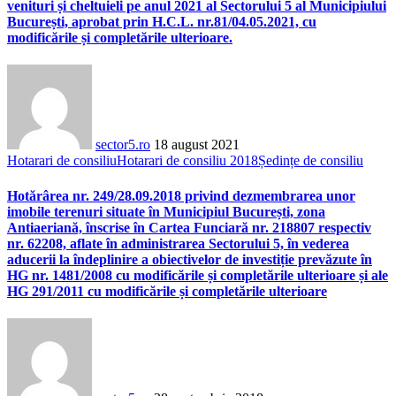
venituri și cheltuieli pe anul 2021 al Sectorului 5 al Municipiului
București, aprobat prin H.C.L. nr.81/04.05.2021, cu
modificările și completările ulterioare.
sector5.ro
18 august 2021
Hotarari de consiliu
Hotarari de consiliu 2018
Ședințe de consiliu
Hotărârea nr. 249/28.09.2018 privind dezmembrarea unor
imobile terenuri situate în Municipiul București, zona
Antiaeriană, înscrise în Cartea Funciară nr. 218807 respectiv
nr. 62208, aflate în administrarea Sectorului 5, în vederea
aducerii la îndeplinire a obiectivelor de investiție prevăzute în
HG nr. 1481/2008 cu modificările și completările ulterioare și ale
HG 291/2011 cu modificările și completările ulterioare