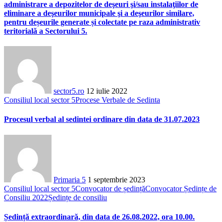
administrare a depozitelor de deşeuri şi/sau instalaţiilor de
eliminare a deşeurilor municipale şi a deşeurilor similare,
pentru deșeurile generate și colectate pe raza administrativ
teritorială a Sectorului 5.
sector5.ro
12 iulie 2022
Consiliul local sector 5
Procese Verbale de Sedinta
Procesul verbal al sedintei ordinare din data de 31.07.2023
Primaria 5
1 septembrie 2023
Consiliul local sector 5
Convocator de ședință
Convocator Ședințe de
Consiliu 2022
Ședințe de consiliu
Ședință extraordinară, din data de 26.08.2022, ora 10.00.