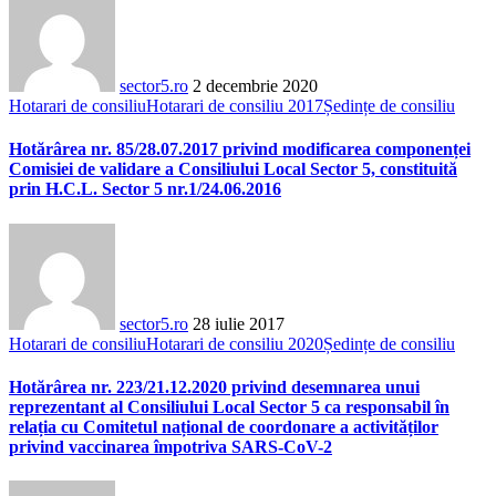
sector5.ro
2 decembrie 2020
Hotarari de consiliu
Hotarari de consiliu 2017
Ședințe de consiliu
Hotărârea nr. 85/28.07.2017 privind modificarea componenței
Comisiei de validare a Consiliului Local Sector 5, constituită
prin H.C.L. Sector 5 nr.1/24.06.2016
sector5.ro
28 iulie 2017
Hotarari de consiliu
Hotarari de consiliu 2020
Ședințe de consiliu
Hotărârea nr. 223/21.12.2020 privind desemnarea unui
reprezentant al Consiliului Local Sector 5 ca responsabil în
relația cu Comitetul național de coordonare a activităților
privind vaccinarea împotriva SARS-CoV-2