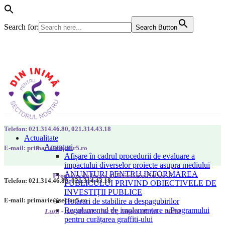
Search for:
Search Button
Telefon: 021.314.46.80, 021.314.43.18
Actualitate
Anunțuri
E-mail: primarie@sector5.ro
Afișare în cadrul procedurii de evaluare a
impactului diverselor proiecte asupra mediului
ANUNȚURI PENTRU INFORMAREA
Program de lucru al Primăriei Sector 5
Telefon: 021.314.46.80, 021.314.43.18
PUBLICULUI PRIVIND OBIECTIVELE DE
INVESTIȚII PUBLICE
E-mail: primarie@sector5.ro
Hotarari de stabilire a despagubirilor
Regulamentul de implementare a Programului
Luni - Joi 08:00 - 16:30; Vineri 08:00 - 14:00
pentru curățarea graffiti-ului