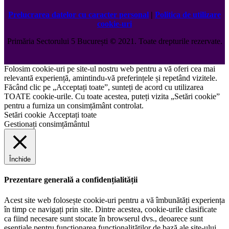
Prelucrarea datelor cu caracter personal
|
Politica de utilizare
cookie-uri
Primăria Sectorului 5 București
©️
2021. Toate drepturile rezervate.
Folosim cookie-uri pe site-ul nostru web pentru a vă oferi cea mai
relevantă experiență, amintindu-vă preferințele și repetând vizitele.
Făcând clic pe „Acceptați toate”, sunteți de acord cu utilizarea
TOATE cookie-urile. Cu toate acestea, puteți vizita „Setări cookie”
pentru a furniza un consimțământ controlat.
Setări cookie
Acceptați toate
Gestionați consimțământul
Închide
Prezentare generală a confidențialității
Acest site web folosește cookie-uri pentru a vă îmbunătăți experiența
în timp ce navigați prin site. Dintre acestea, cookie-urile clasificate
ca fiind necesare sunt stocate în browserul dvs., deoarece sunt
esențiale pentru funcționarea funcționalităților de bază ale site-ului