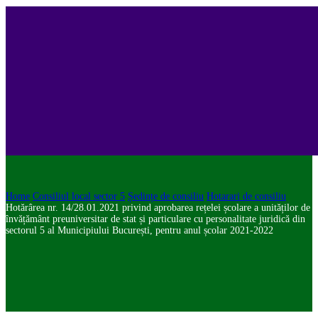
Home
Consiliul local sector 5
Ședințe de consiliu
Hotarari de consiliu
Hotărârea nr. 14/28.01.2021 privind aprobarea rețelei școlare a unităților de
învățământ preuniversitar de stat și particulare cu personalitate juridică din
sectorul 5 al Municipiului București, pentru anul școlar 2021-2022