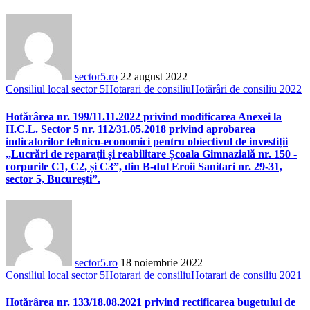
sector5.ro
22 august 2022
Consiliul local sector 5
Hotarari de consiliu
Hotărâri de consiliu 2022
Hotărârea nr. 199/11.11.2022 privind modificarea Anexei la
H.C.L. Sector 5 nr. 112/31.05.2018 privind aprobarea
indicatorilor tehnico-economici pentru obiectivul de investiții
,,Lucrări de reparații și reabilitare Școala Gimnazială nr. 150 -
corpurile C1, C2, și C3”, din B-dul Eroii Sanitari nr. 29-31,
sector 5, București”.
sector5.ro
18 noiembrie 2022
Consiliul local sector 5
Hotarari de consiliu
Hotarari de consiliu 2021
Hotărârea nr. 133/18.08.2021 privind rectificarea bugetului de