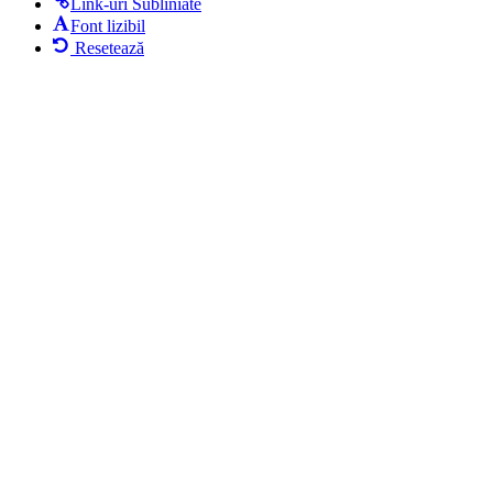
Link-uri Subliniate
Font lizibil
Resetează