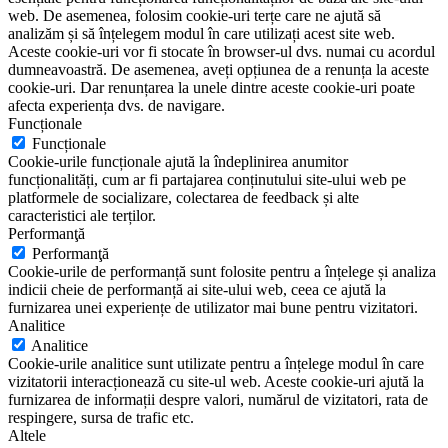
web. De asemenea, folosim cookie-uri terțe care ne ajută să
analizăm și să înțelegem modul în care utilizați acest site web.
Aceste cookie-uri vor fi stocate în browser-ul dvs. numai cu acordul
dumneavoastră. De asemenea, aveți opțiunea de a renunța la aceste
cookie-uri. Dar renunțarea la unele dintre aceste cookie-uri poate
afecta experiența dvs. de navigare.
Funcționale
Funcționale
Cookie-urile funcționale ajută la îndeplinirea anumitor
funcționalități, cum ar fi partajarea conținutului site-ului web pe
platformele de socializare, colectarea de feedback și alte
caracteristici ale terților.
Performanţă
Performanţă
Cookie-urile de performanță sunt folosite pentru a înțelege și analiza
indicii cheie de performanță ai site-ului web, ceea ce ajută la
furnizarea unei experiențe de utilizator mai bune pentru vizitatori.
Analitice
Analitice
Cookie-urile analitice sunt utilizate pentru a înțelege modul în care
vizitatorii interacționează cu site-ul web. Aceste cookie-uri ajută la
furnizarea de informații despre valori, numărul de vizitatori, rata de
respingere, sursa de trafic etc.
Altele