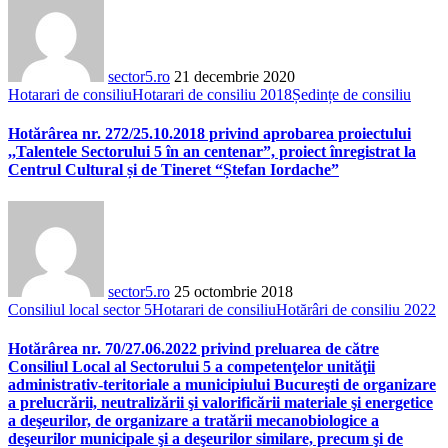
sector5.ro
21 decembrie 2020
Hotarari de consiliu
Hotarari de consiliu 2018
Ședințe de consiliu
Hotărârea nr. 272/25.10.2018 privind aprobarea proiectului
,,Talentele Sectorului 5 în an centenar”, proiect înregistrat la
Centrul Cultural și de Tineret “Ștefan Iordache”
sector5.ro
25 octombrie 2018
Consiliul local sector 5
Hotarari de consiliu
Hotărâri de consiliu 2022
Hotărârea nr. 70/27.06.2022 privind preluarea de către
Consiliul Local al Sectorului 5 a competenţelor unităţii
administrativ-teritoriale a municipiului Bucureşti de organizare
a prelucrării, neutralizării şi valorificării materiale şi energetice
a deşeurilor, de organizare a tratării mecanobiologice a
deşeurilor municipale şi a deşeurilor similare, precum şi de