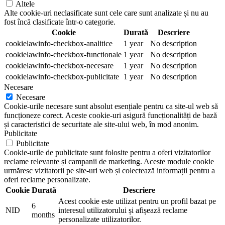
Altele
Alte cookie-uri neclasificate sunt cele care sunt analizate și nu au
fost încă clasificate într-o categorie.
Cookie
Durată
Descriere
cookielawinfo-checkbox-analitice
1 year
No description
cookielawinfo-checkbox-functionale
1 year
No description
cookielawinfo-checkbox-necesare
1 year
No description
cookielawinfo-checkbox-publicitate
1 year
No description
Necesare
Necesare
Cookie-urile necesare sunt absolut esențiale pentru ca site-ul web să
funcționeze corect. Aceste cookie-uri asigură funcționalități de bază
și caracteristici de securitate ale site-ului web, în mod anonim.
Publicitate
Publicitate
Cookie-urile de publicitate sunt folosite pentru a oferi vizitatorilor
reclame relevante și campanii de marketing. Aceste module cookie
urmăresc vizitatorii pe site-uri web și colectează informații pentru a
oferi reclame personalizate.
Cookie
Durată
Descriere
Acest cookie este utilizat pentru un profil bazat pe
6
NID
interesul utilizatorului și afișează reclame
months
personalizate utilizatorilor.