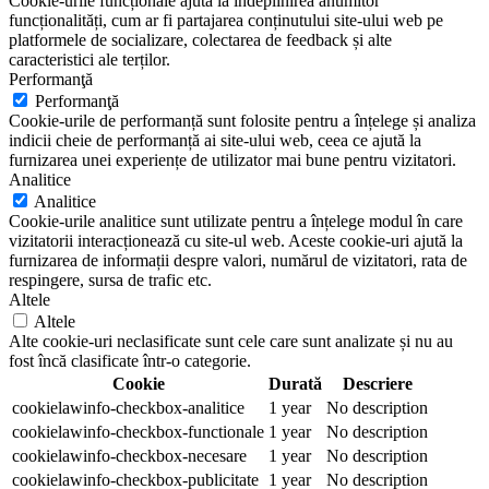
Cookie-urile funcționale ajută la îndeplinirea anumitor
funcționalități, cum ar fi partajarea conținutului site-ului web pe
platformele de socializare, colectarea de feedback și alte
caracteristici ale terților.
Performanţă
Performanţă
Cookie-urile de performanță sunt folosite pentru a înțelege și analiza
indicii cheie de performanță ai site-ului web, ceea ce ajută la
furnizarea unei experiențe de utilizator mai bune pentru vizitatori.
Analitice
Analitice
Cookie-urile analitice sunt utilizate pentru a înțelege modul în care
vizitatorii interacționează cu site-ul web. Aceste cookie-uri ajută la
furnizarea de informații despre valori, numărul de vizitatori, rata de
respingere, sursa de trafic etc.
Altele
Altele
Alte cookie-uri neclasificate sunt cele care sunt analizate și nu au
fost încă clasificate într-o categorie.
Cookie
Durată
Descriere
cookielawinfo-checkbox-analitice
1 year
No description
cookielawinfo-checkbox-functionale
1 year
No description
cookielawinfo-checkbox-necesare
1 year
No description
cookielawinfo-checkbox-publicitate
1 year
No description