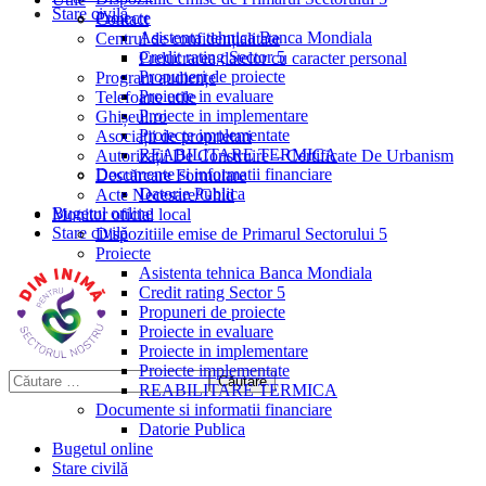
Stare civilă
Proiecte
Contact
Asistenta tehnica Banca Mondiala
Centrul de confidențialitate
Credit rating Sector 5
Prelucrarea datelor cu caracter personal
Propuneri de proiecte
Program audiențe
Proiecte in evaluare
Telefoane utile
Proiecte in implementare
Ghișeul.ro
Proiecte implementate
Asociații de proprietari
REABILITARE TERMICA
Autorizații De Construire – Certificate De Urbanism
Documente si informatii financiare
Descărcare Formulare
Datorie Publica
Acte Necesare/Ghid
Bugetul online
Monitor oficial local
Stare civilă
Dispozitiile emise de Primarul Sectorului 5
Proiecte
Asistenta tehnica Banca Mondiala
Credit rating Sector 5
Propuneri de proiecte
Proiecte in evaluare
Proiecte in implementare
Proiecte implementate
REABILITARE TERMICA
Documente si informatii financiare
Datorie Publica
Bugetul online
Stare civilă