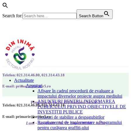
Search for:
Search Button
Telefon: 021.314.46.80, 021.314.43.18
Actualitate
Anunțuri
E-mail: primarie@sector5.ro
Afișare în cadrul procedurii de evaluare a
impactului diverselor proiecte asupra mediului
ANUNȚURI PENTRU INFORMAREA
Program de lucru al Primăriei Sector 5
Telefon: 021.314.46.80, 021.314.43.18
PUBLICULUI PRIVIND OBIECTIVELE DE
INVESTIȚII PUBLICE
E-mail: primarie@sector5.ro
Hotarari de stabilire a despagubirilor
Regulamentul de implementare a Programului
Luni - Joi 08:00 - 16:30; Vineri 08:00 - 14:00
pentru curățarea graffiti-ului