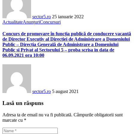
sector5.ro
25 ianuarie 2022
Actualitate
Anunțuri
Concursuri
Concurs de promovare în funcția publică de conducere vacantă
de Director Executiv al Direcției de Administrare a Domeniului
Public – Direcția Generală de Administrare a Domeniului
Public si Privat al Sectorului 5 – proba scrisa in data de
06.09.2021 ora 10:00
sector5.ro
5 august 2021
Lasă un răspuns
Adresa ta de email nu va fi publicată.
Câmpurile obligatorii sunt
marcate cu
*