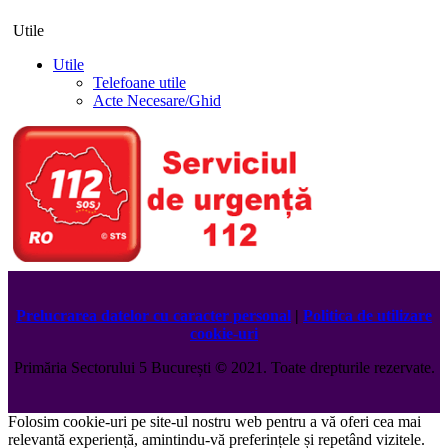
Utile
Utile
Telefoane utile
Acte Necesare/Ghid
Prelucrarea datelor cu caracter personal
|
Politica de utilizare
cookie-uri
Primăria Sectorului 5 București
©️
2021. Toate drepturile rezervate.
Folosim cookie-uri pe site-ul nostru web pentru a vă oferi cea mai
relevantă experiență, amintindu-vă preferințele și repetând vizitele.