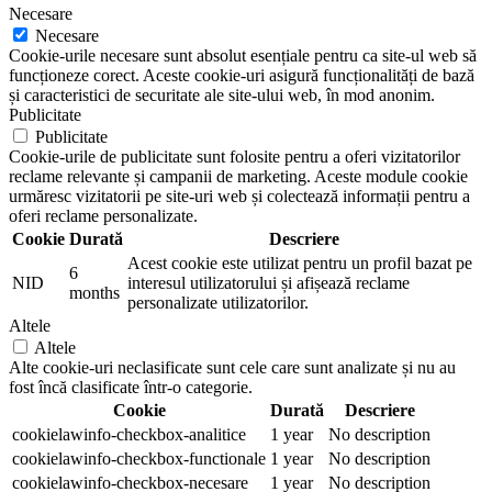
Necesare
Necesare
Cookie-urile necesare sunt absolut esențiale pentru ca site-ul web să
funcționeze corect. Aceste cookie-uri asigură funcționalități de bază
și caracteristici de securitate ale site-ului web, în mod anonim.
Publicitate
Publicitate
Cookie-urile de publicitate sunt folosite pentru a oferi vizitatorilor
reclame relevante și campanii de marketing. Aceste module cookie
urmăresc vizitatorii pe site-uri web și colectează informații pentru a
oferi reclame personalizate.
Cookie
Durată
Descriere
Acest cookie este utilizat pentru un profil bazat pe
6
NID
interesul utilizatorului și afișează reclame
months
personalizate utilizatorilor.
Altele
Altele
Alte cookie-uri neclasificate sunt cele care sunt analizate și nu au
fost încă clasificate într-o categorie.
Cookie
Durată
Descriere
cookielawinfo-checkbox-analitice
1 year
No description
cookielawinfo-checkbox-functionale
1 year
No description
cookielawinfo-checkbox-necesare
1 year
No description