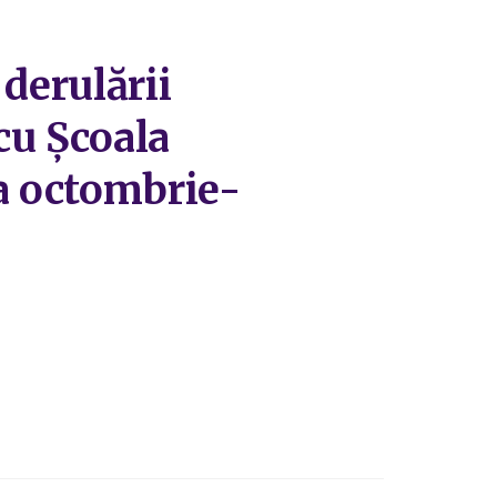
derulării
 cu Școala
a octombrie-