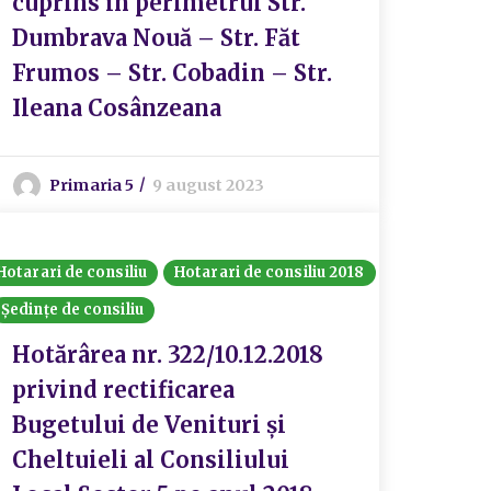
cuprins în perimetrul Str.
Dumbrava Nouă – Str. Făt
Frumos – Str. Cobadin – Str.
Ileana Cosânzeana
Primaria 5
9 august 2023
Hotarari de consiliu
Hotarari de consiliu 2018
Ședințe de consiliu
Hotărârea nr. 322/10.12.2018
privind rectificarea
Bugetului de Venituri și
Cheltuieli al Consiliului