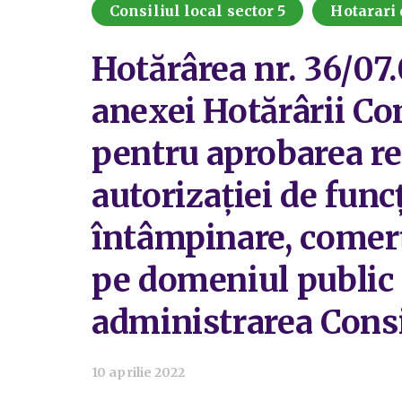
Consiliul local sector 5
Hotarari 
Hotărârea nr. 36/07
anexei Hotărârii Con
pentru aprobarea re
autorizației de fun
întâmpinare, comerț 
pe domeniul public 
administrarea Consil
10 aprilie 2022