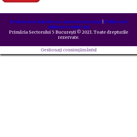
Prelucrarea datelor cu caracter personal
|
Politica de
utilizare cookie-uri
Primăria Sectorului 5 București
©️
2021. Toate drepturile
rezervate.
Gestionați consimțământul