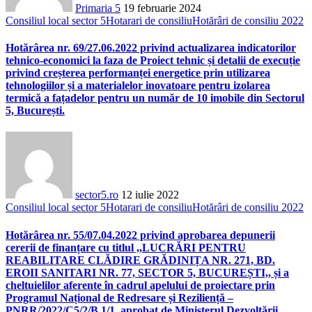
Primaria 5
19 februarie 2024
Consiliul local sector 5
Hotarari de consiliu
Hotărâri de consiliu 2022
Hotărârea nr. 69/27.06.2022 privind actualizarea indicatorilor
tehnico-economici la faza de Proiect tehnic și detalii de execuție
privind creșterea performanței energetice prin utilizarea
tehnologiilor și a materialelor inovatoare pentru izolarea
termică a fațadelor pentru un număr de 10 imobile din Sectorul
5, București.
sector5.ro
12 iulie 2022
Consiliul local sector 5
Hotarari de consiliu
Hotărâri de consiliu 2022
Hotărârea nr. 55/07.04.2022 privind aprobarea depunerii
cererii de finanțare cu titlul ,,LUCRĂRI PENTRU
REABILITARE CLĂDIRE GRĂDINIȚA NR. 271, BD.
EROII SANITARI NR. 77, SECTOR 5, BUCUREȘTI,, și a
cheltuielilor aferente în cadrul apelului de proiectare prin
Programul Național de Redresare și Reziliență –
PNRR/2022/C5/2/B.1/1, aprobat de Ministerul Dezvoltării