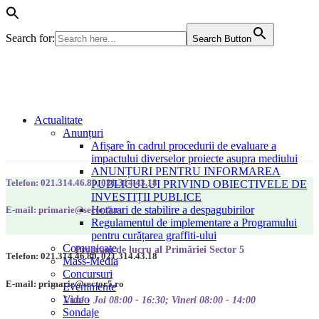
Search for:
Search Button
Actualitate
Anunțuri
Afișare în cadrul procedurii de evaluare a
impactului diverselor proiecte asupra mediului
ANUNȚURI PENTRU INFORMAREA
Telefon: 021.314.46.80, 021.314.43.18
PUBLICULUI PRIVIND OBIECTIVELE DE
INVESTIȚII PUBLICE
Hotarari de stabilire a despagubirilor
E-mail: primarie@sector5.ro
Regulamentul de implementare a Programului
pentru curățarea graffiti-ului
Comunicate
Program de lucru al Primăriei Sector 5
Telefon: 021.314.46.80, 021.314.43.18
Mass-Media
Concursuri
E-mail: primarie@sector5.ro
Evenimente
Video
Luni - Joi 08:00 - 16:30; Vineri 08:00 - 14:00
Sondaje