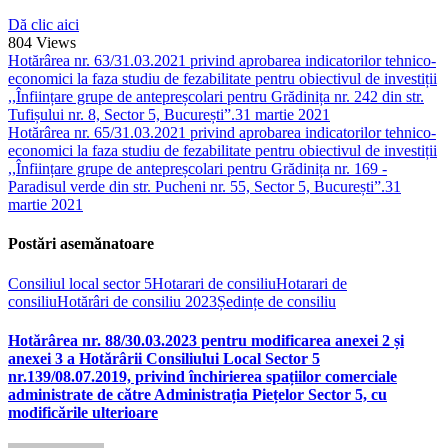
Dă clic aici
804
Views
Hotărârea nr. 63/31.03.2021 privind aprobarea indicatorilor tehnico-
economici la faza studiu de fezabilitate pentru obiectivul de investiții
,,Înființare grupe de antepreșcolari pentru Grădinița nr. 242 din str.
Tufișului nr. 8, Sector 5, București”.
31 martie 2021
Hotărârea nr. 65/31.03.2021 privind aprobarea indicatorilor tehnico-
economici la faza studiu de fezabilitate pentru obiectivul de investiții
,,Înființare grupe de antepreșcolari pentru Grădinița nr. 169 -
Paradisul verde din str. Pucheni nr. 55, Sector 5, București”.
31
martie 2021
Postări asemănatoare
Consiliul local sector 5
Hotarari de consiliu
Hotarari de
consiliu
Hotărâri de consiliu 2023
Ședințe de consiliu
Hotărârea nr. 88/30.03.2023 pentru modificarea anexei 2 și
anexei 3 a Hotărârii Consiliului Local Sector 5
nr.139/08.07.2019, privind închirierea spațiilor comerciale
administrate de către Administrația Piețelor Sector 5, cu
modificările ulterioare