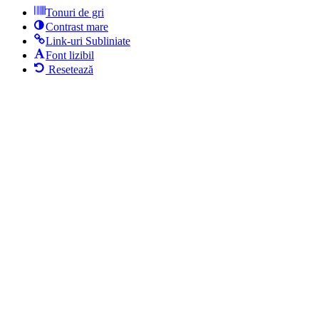
Tonuri de gri
Contrast mare
Link-uri Subliniate
Font lizibil
Resetează