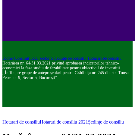
Home
Consiliul local sector 5
Ședințe de consiliu
Hotarari de consiliu
Hotărârea nr. 64/31.03.2021 privind aprobarea indicatorilor tehnico-
economici la faza studiu de fezabilitate pentru obiectivul de investiții
,,Înființare grupe de antepreșcolari pentru Grădinița nr. 245 din str. Tunsu
Petre nr. 9, Sector 5, București”.
Hotarari de consiliu
Hotarari de consiliu 2021
Ședințe de consiliu