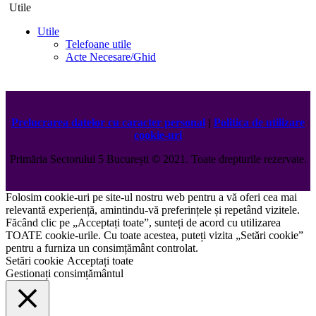
Utile
Utile
Telefoane utile
Acte Necesare/Ghid
Prelucrarea datelor cu caracter personal
|
Politica de utilizare
cookie-uri
Primăria Sectorului 5 București
©️
2021. Toate drepturile rezervate.
Folosim cookie-uri pe site-ul nostru web pentru a vă oferi cea mai
relevantă experiență, amintindu-vă preferințele și repetând vizitele.
Făcând clic pe „Acceptați toate”, sunteți de acord cu utilizarea
TOATE cookie-urile. Cu toate acestea, puteți vizita „Setări cookie”
pentru a furniza un consimțământ controlat.
Setări cookie
Acceptați toate
Gestionați consimțământul