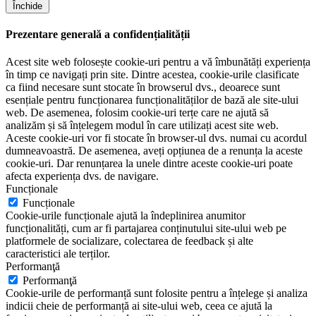
Închide
Prezentare generală a confidențialității
Acest site web folosește cookie-uri pentru a vă îmbunătăți experiența
în timp ce navigați prin site. Dintre acestea, cookie-urile clasificate
ca fiind necesare sunt stocate în browserul dvs., deoarece sunt
esențiale pentru funcționarea funcționalităților de bază ale site-ului
web. De asemenea, folosim cookie-uri terțe care ne ajută să
analizăm și să înțelegem modul în care utilizați acest site web.
Aceste cookie-uri vor fi stocate în browser-ul dvs. numai cu acordul
dumneavoastră. De asemenea, aveți opțiunea de a renunța la aceste
cookie-uri. Dar renunțarea la unele dintre aceste cookie-uri poate
afecta experiența dvs. de navigare.
Funcționale
Funcționale
Cookie-urile funcționale ajută la îndeplinirea anumitor
funcționalități, cum ar fi partajarea conținutului site-ului web pe
platformele de socializare, colectarea de feedback și alte
caracteristici ale terților.
Performanţă
Performanţă
Cookie-urile de performanță sunt folosite pentru a înțelege și analiza
indicii cheie de performanță ai site-ului web, ceea ce ajută la