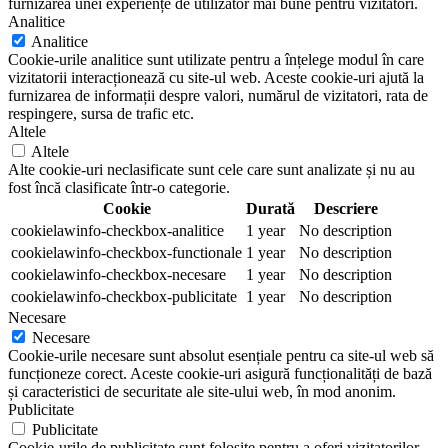
furnizarea unei experiențe de utilizator mai bune pentru vizitatori.
Analitice
Analitice
Cookie-urile analitice sunt utilizate pentru a înțelege modul în care
vizitatorii interacționează cu site-ul web. Aceste cookie-uri ajută la
furnizarea de informații despre valori, numărul de vizitatori, rata de
respingere, sursa de trafic etc.
Altele
Altele
Alte cookie-uri neclasificate sunt cele care sunt analizate și nu au
fost încă clasificate într-o categorie.
Cookie
Durată
Descriere
cookielawinfo-checkbox-analitice
1 year
No description
cookielawinfo-checkbox-functionale
1 year
No description
cookielawinfo-checkbox-necesare
1 year
No description
cookielawinfo-checkbox-publicitate
1 year
No description
Necesare
Necesare
Cookie-urile necesare sunt absolut esențiale pentru ca site-ul web să
funcționeze corect. Aceste cookie-uri asigură funcționalități de bază
și caracteristici de securitate ale site-ului web, în mod anonim.
Publicitate
Publicitate
Cookie-urile de publicitate sunt folosite pentru a oferi vizitatorilor