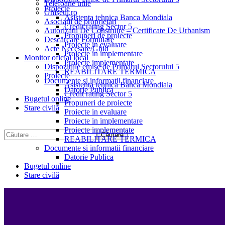
Telefoane utile
Proiecte
Ghișeul.ro
Asistenta tehnica Banca Mondiala
Asociații de proprietari
Credit rating Sector 5
Autorizații De Construire – Certificate De Urbanism
Propuneri de proiecte
Descărcare Formulare
Proiecte in evaluare
Acte Necesare/Ghid
Proiecte in implementare
Monitor oficial local
Proiecte implementate
Dispozitiile emise de Primarul Sectorului 5
REABILITARE TERMICA
Proiecte
Documente si informatii financiare
Asistenta tehnica Banca Mondiala
Datorie Publica
Credit rating Sector 5
Bugetul online
Propuneri de proiecte
Stare civilă
Proiecte in evaluare
Proiecte in implementare
Proiecte implementate
REABILITARE TERMICA
Documente si informatii financiare
Datorie Publica
Bugetul online
Stare civilă