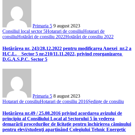
Primaria 5
9 august 2023
Consiliul local sector 5
Hotarari de consiliu
Hotarari de
consiliu
Hotărâri de consiliu 2022
Hotărâri de consiliu 2022
Hotărârea nr. 243/28.12.2022 pentru modificarea Anexei nr.2 a
H.C.L. Sector 5 nr.210/11.11.2022, privind reorganizarea
D.G.A.S.P.C. Sector 5
Primaria 5
8 august 2023
Hotarari de consiliu
Hotarari de consiliu 2016
Ședințe de consiliu
Hotărârea nr.49 / 25.08.2016 privind acordarea avizului de
principiu al Consiliului Local al Sectorului 5 în vederea
demarării procedurilor de licitaţie pentru închirierea căminului
pentru elevi/studenţi aparţinând Colegiului Tehnic Energetic