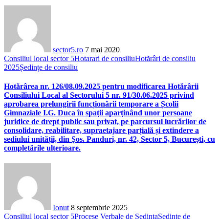
sector5.ro
7 mai 2020
Consiliul local sector 5
Hotarari de consiliu
Hotărâri de consiliu
2025
Ședințe de consiliu
Hotărârea nr. 126/08.09.2025 pentru modificarea Hotărârii
Consiliului Local al Sectorului 5 nr. 91/30.06.2025 privind
aprobarea prelungirii funcționării temporare a Școlii
Gimnaziale I.G. Duca în spații aparținând unor persoane
juridice de drept public sau privat, pe parcursul lucrărilor de
consolidare, reabilitare, supraetajare parțială și extindere a
sediului unității, din Șos. Panduri, nr. 42, Sector 5, București, cu
completările ulterioare.
Ionut
8 septembrie 2025
Consiliul local sector 5
Procese Verbale de Sedinta
Ședințe de