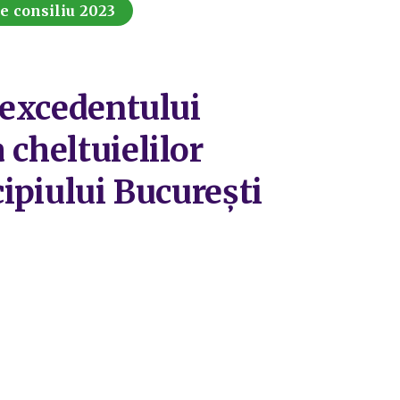
de consiliu 2023
a excedentului
 cheltuielilor
cipiului București