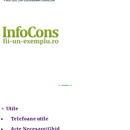
Utile
Utile
Telefoane utile
Acte Necesare/Ghid