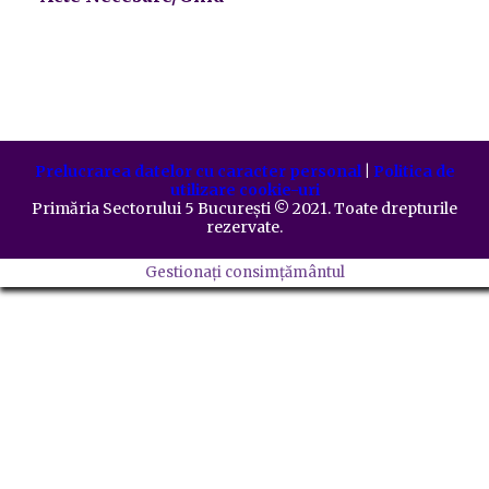
Prelucrarea datelor cu caracter personal
|
Politica de
utilizare cookie-uri
Primăria Sectorului 5 București
©️
2021. Toate drepturile
rezervate.
Gestionați consimțământul