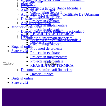
Telefoane utile
Proiecte
Ghișeul.ro
Asistenta tehnica Banca Mondiala
Asociații de proprietari
Credit rating Sector 5
Autorizații De Construire – Certificate De Urbanism
Propuneri de proiecte
Descărcare Formulare
Proiecte in evaluare
Acte Necesare/Ghid
Proiecte in implementare
Monitor oficial local
Proiecte implementate
Dispozitiile emise de Primarul Sectorului 5
REABILITARE TERMICA
Proiecte
Documente si informatii financiare
Asistenta tehnica Banca Mondiala
Datorie Publica
Credit rating Sector 5
Bugetul online
Propuneri de proiecte
Stare civilă
Proiecte in evaluare
Proiecte in implementare
Proiecte implementate
REABILITARE TERMICA
Documente si informatii financiare
Datorie Publica
Bugetul online
Stare civilă