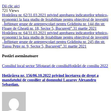
Dă clic aici
721
Views
Hotărârea nr. 62/31.03.2021 privind aprobarea indicatorilor tehnico-
economici la faza studiu de fezabilitate pentru obiectivul de investiții
,,Înființare grupe de antepreșcolari pentru Grădinița nr. 144 din str.
Floare de Gheață nr. 18, Sector 5, București”.
31 martie 2021
Hotărârea nr. 64/31.03.2021 privind aprobarea indicatorilor tehnico-
economici la faza studiu de fezabilitate pentru obiectivul de investiții
,,Înființare grupe de antepreșcolari pentru Grădinița nr. 245 din str.
Tunsu Petre nr. 9, Sector 5, București”.
31 martie 2021
Postări asemănatoare
Consiliul local sector 5
Hotarari de consiliu
Hotărâri de consiliu 2022
Hotărârea nr. 156/06.10.2022 privind încetarea de drept a
mandatului de consilier al domnului Lazarov Alexandru
Sebastian.