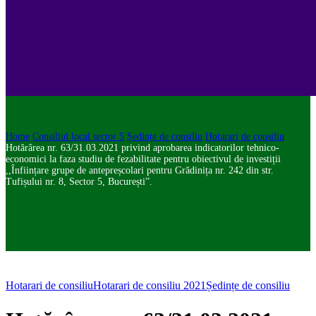
Home
Consiliul local sector 5
Ședințe de consiliu
Hotarari de consiliu
Hotărârea nr. 63/31.03.2021 privind aprobarea indicatorilor tehnico-
economici la faza studiu de fezabilitate pentru obiectivul de investiții
,,Înființare grupe de antepreșcolari pentru Grădinița nr. 242 din str.
Tufișului nr. 8, Sector 5, București”.
Hotarari de consiliu
Hotarari de consiliu 2021
Ședințe de consiliu