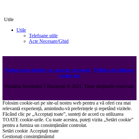
Utile
Utile
Telefoane utile
Acte Necesare/Ghid
Prelucrarea datelor cu caracter personal
|
Politica de utilizare
cookie-uri
Primăria Sectorului 5 București
©️
2021. Toate drepturile rezervate.
Folosim cookie-uri pe site-ul nostru web pentru a vă oferi cea mai
relevantă experiență, amintindu-vă preferințele și repetând vizitele.
Făcând clic pe „Acceptați toate”, sunteți de acord cu utilizarea
TOATE cookie-urile. Cu toate acestea, puteți vizita „Setări cookie”
pentru a furniza un consimțământ controlat.
Setări cookie
Acceptați toate
Gestionați consimțământul