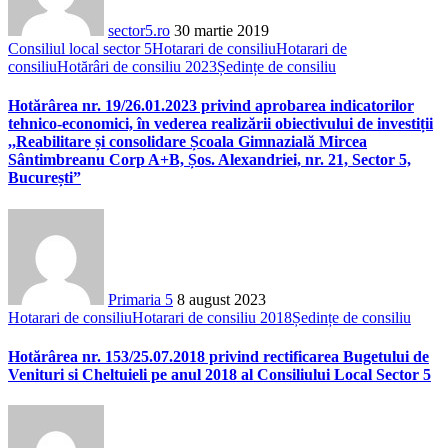
sector5.ro
30 martie 2019
Consiliul local sector 5
Hotarari de consiliu
Hotarari de
consiliu
Hotărâri de consiliu 2023
Ședințe de consiliu
Hotărârea nr. 19/26.01.2023 privind aprobarea indicatorilor
tehnico-economici, în vederea realizării obiectivului de investiții
,,Reabilitare și consolidare Școala Gimnazială Mircea
Sântimbreanu Corp A+B, Șos. Alexandriei, nr. 21, Sector 5,
București”
Primaria 5
8 august 2023
Hotarari de consiliu
Hotarari de consiliu 2018
Ședințe de consiliu
Hotărârea nr. 153/25.07.2018 privind rectificarea Bugetului de
Venituri si Cheltuieli pe anul 2018 al Consiliului Local Sector 5