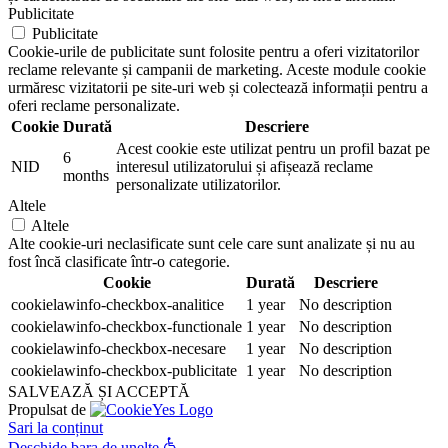
Publicitate
Publicitate
Cookie-urile de publicitate sunt folosite pentru a oferi vizitatorilor
reclame relevante și campanii de marketing. Aceste module cookie
urmăresc vizitatorii pe site-uri web și colectează informații pentru a
oferi reclame personalizate.
Cookie
Durată
Descriere
Acest cookie este utilizat pentru un profil bazat pe
6
NID
interesul utilizatorului și afișează reclame
months
personalizate utilizatorilor.
Altele
Altele
Alte cookie-uri neclasificate sunt cele care sunt analizate și nu au
fost încă clasificate într-o categorie.
Cookie
Durată
Descriere
cookielawinfo-checkbox-analitice
1 year
No description
cookielawinfo-checkbox-functionale
1 year
No description
cookielawinfo-checkbox-necesare
1 year
No description
cookielawinfo-checkbox-publicitate
1 year
No description
SALVEAZĂ ȘI ACCEPTĂ
Propulsat de
Sari la conținut
Deschide bara de unelte