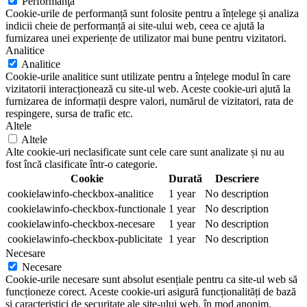
Performanţă
Cookie-urile de performanță sunt folosite pentru a înțelege și analiza
indicii cheie de performanță ai site-ului web, ceea ce ajută la
furnizarea unei experiențe de utilizator mai bune pentru vizitatori.
Analitice
Analitice
Cookie-urile analitice sunt utilizate pentru a înțelege modul în care
vizitatorii interacționează cu site-ul web. Aceste cookie-uri ajută la
furnizarea de informații despre valori, numărul de vizitatori, rata de
respingere, sursa de trafic etc.
Altele
Altele
Alte cookie-uri neclasificate sunt cele care sunt analizate și nu au
fost încă clasificate într-o categorie.
Cookie
Durată
Descriere
cookielawinfo-checkbox-analitice
1 year
No description
cookielawinfo-checkbox-functionale
1 year
No description
cookielawinfo-checkbox-necesare
1 year
No description
cookielawinfo-checkbox-publicitate
1 year
No description
Necesare
Necesare
Cookie-urile necesare sunt absolut esențiale pentru ca site-ul web să
funcționeze corect. Aceste cookie-uri asigură funcționalități de bază
și caracteristici de securitate ale site-ului web, în mod anonim.