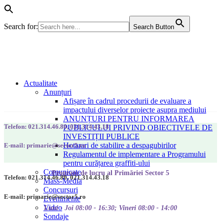
Search for:
Search Button
Actualitate
Anunțuri
Afișare în cadrul procedurii de evaluare a
impactului diverselor proiecte asupra mediului
ANUNȚURI PENTRU INFORMAREA
Telefon: 021.314.46.80, 021.314.43.18
PUBLICULUI PRIVIND OBIECTIVELE DE
INVESTIȚII PUBLICE
Hotarari de stabilire a despagubirilor
E-mail: primarie@sector5.ro
Regulamentul de implementare a Programului
pentru curățarea graffiti-ului
Comunicate
Program de lucru al Primăriei Sector 5
Telefon: 021.314.46.80, 021.314.43.18
Mass-Media
Concursuri
E-mail: primarie@sector5.ro
Evenimente
Video
Luni - Joi 08:00 - 16:30; Vineri 08:00 - 14:00
Sondaje