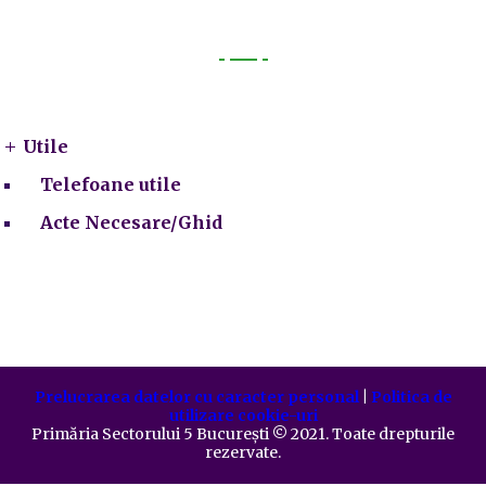
Utile
Utile
Telefoane utile
Acte Necesare/Ghid
Prelucrarea datelor cu caracter personal
|
Politica de
utilizare cookie-uri
Primăria Sectorului 5 București
©️
2021. Toate drepturile
rezervate.