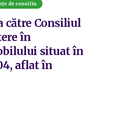
nțe de consiliu
a către Consiliul
tere în
bilului situat în
4, aflat în