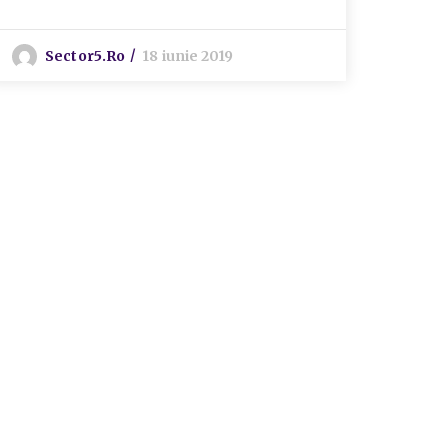
Sector5.ro
18 iunie 2019
S