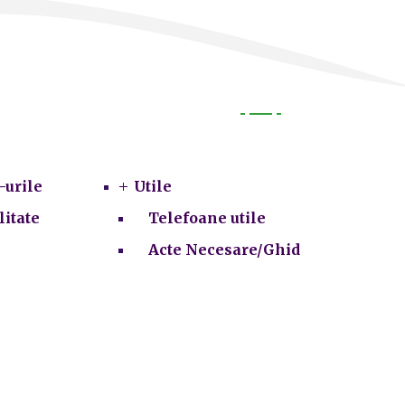
Utile
-urile
Utile
litate
Telefoane utile
Acte Necesare/Ghid