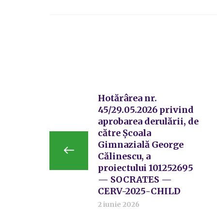
Hotărârea nr.
45/29.05.2026 privind
aprobarea derulării, de
către Şcoala
Gimnazială George
Călinescu, a
proiectului 101252695
— SOCRATES —
CERV-2025-CHILD
2 iunie 2026