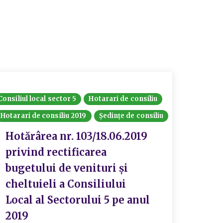
Consiliul local sector 5
Hotarari de consiliu
Hotarari
Hotarari de consiliu 2019
Ședințe de consiliu
Ședințe 
Hotărârea nr. 103/18.06.2019
Hotă
privind rectificarea
priv
bugetului de venituri și
proi
cheltuieli a Consiliului
vide
Local al Sectorului 5 pe anul
cetă
2019
SYS 