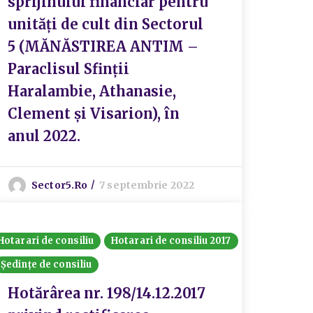
sprijinului financiar pentru
unități de cult din Sectorul
5 (MĂNĂSTIREA ANTIM –
Paraclisul Sfinții
Haralambie, Athanasie,
Clement și Visarion), în
anul 2022.
Sector5.ro
7 septembrie 2022
Hotarari de consiliu
Hotarari de consiliu 2017
Ședințe de consiliu
Hotărârea nr. 198/14.12.2017