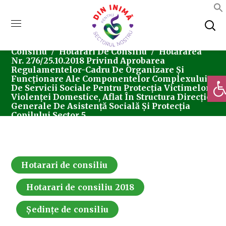
Home
Consiliul Local Sector 5
Ședințe De
Consiliu
Hotarari De Consiliu
Hotărârea
Nr. 276/25.10.2018 Privind Aprobarea
Regulamentelor-Cadru De Organizare Și
Deschi
Funcționare Ale Componentelor Complexului
De Servicii Sociale Pentru Protecția Victimelor
Violenței Domestice, Aflat În Structura Direcției
Generale De Asistență Socială Și Protecția
Copilului Sector 5
Hotarari de consiliu
Hotarari de consiliu 2018
Ședințe de consiliu