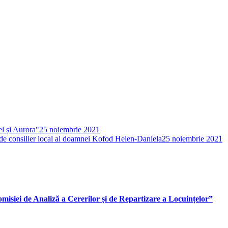
el și Aurora"
25 noiembrie 2021
 de consilier local al doamnei Kofod Helen-Daniela
25 noiembrie 2021
siei de Analiză a Cererilor și de Repartizare a Locuințelor”