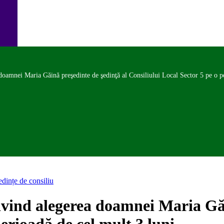
doamnei Maria Găină preşedinte de şedinţă al Consiliului Local Sector 5 pe o pe
edințe de consiliu
ivind alegerea doamnei Maria Găi
perioadă de cel mult 3 luni