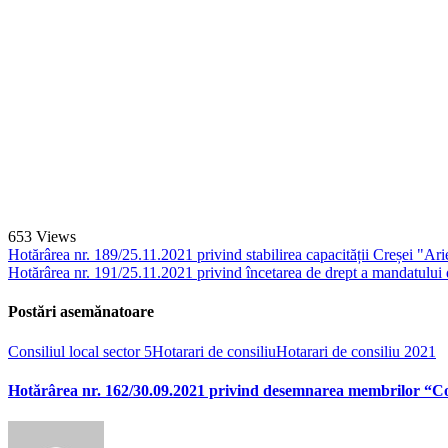
653
Views
Hotărârea nr. 189/25.11.2021 privind stabilirea capacității Creșei "Ari
Hotărârea nr. 191/25.11.2021 privind încetarea de drept a mandatului
Postări asemănatoare
Consiliul local sector 5
Hotarari de consiliu
Hotarari de consiliu 2021
Hotărârea nr. 162/30.09.2021 privind desemnarea membrilor “Comi