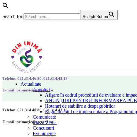
Search for:
Search Button
Telefon: 021.314.46.80, 021.314.43.18
Actualitate
Anunțuri
E-mail: primarie@sector5.ro
Afișare în cadrul procedurii de evaluare a impac
ANUNȚURI PENTRU INFORMAREA PUBLI
Hotarari de stabilire a despagubirilor
Telefon: 021.314.46.80, 021.314.43.18
Regulamentul de implementare a Programului pen
Comunicate
E-mail: primarie@sector5.ro
Mass-Media
Concursuri
Evenimente