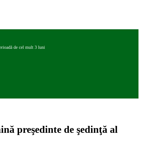
rioadă de cel mult 3 luni
nă preşedinte de şedinţă al