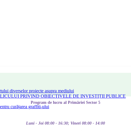
tului diverselor proiecte asupra mediului
CULUI PRIVIND OBIECTIVELE DE INVESTIȚII PUBLICE
Program de lucru al Primăriei Sector 5
tru curățarea graffiti-ului
Luni - Joi 08:00 - 16:30; Vineri 08:00 - 14:00