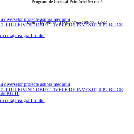
Program de lucru al Primăriei Sector 5
ui diverselor proiecte asupra mediului
Luni - Joi 08:00 - 16:30; Vineri 08:00 - 14:00
LUI PRIVIND OBIECTIVELE DE INVESTIȚII PUBLICE
 curățarea graffiti-ului
ui diverselor proiecte asupra mediului
LUI PRIVIND OBIECTIVELE DE INVESTIȚII PUBLICE
ații P.U.D.
i
 curățarea graffiti-ului