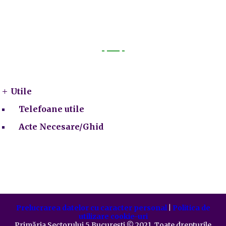
Utile
Utile
Telefoane utile
Acte Necesare/Ghid
Prelucrarea datelor cu caracter personal
|
Politica de
utilizare cookie-uri
Primăria Sectorului 5 București
©️
2021. Toate drepturile