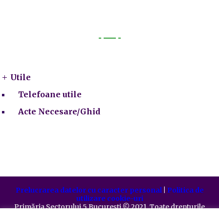
Utile
Utile
Telefoane utile
Acte Necesare/Ghid
Prelucrarea datelor cu caracter personal
|
Politica de
utilizare cookie-uri
Primăria Sectorului 5 București
©️
2021. Toate drepturile
rezervate.