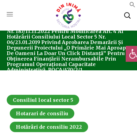
Home
Consiliul Local Sector 5
Hotărârea
Nr. 187/11.11.2022 Pentru Modificarea Art. 4 Al
Hotărârii Consiliului Local Sector 5 Nr.
06/23.01.2019 Privind Aprobarea Demarării Și
Deschi
Depunerii Proiectului „O Primărie Mai Aproape
De Oameni La Doar Un Click Distanță” Pentru
Obținerea Finanțării Nerambursabile Prin
Programul Operațional Capacitate
Administrativă, POCA/470/2/1.
Consiliul local sector 5
Hotarari de consiliu
Hotărâri de consiliu 2022